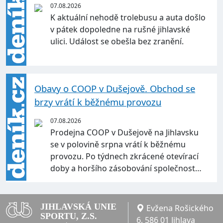
07.08.2026
K aktuální nehodě trolebusu a auta došlo
v pátek dopoledne na rušné jihlavské
ulici. Událost se obešla bez zranění.
Obavy o COOP v Dušejově. Obchod se
brzy vrátí k běžnému provozu
07.08.2026
Prodejna COOP v Dušejově na Jihlavsku
se v polovině srpna vrátí k běžnému
provozu. Po týdnech zkrácené otevírací
doby a horšího zásobování společnost…
JIHLAVSKÁ UNIE
Evžena Rošického
SPORTU, Z.S.
6, 586 01 Jihlava