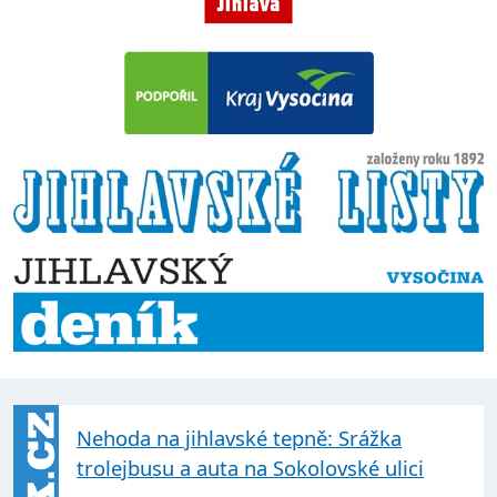
Nehoda na jihlavské tepně: Srážka
trolejbusu a auta na Sokolovské ulici