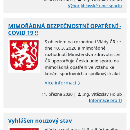
Výbor Jihlavské unie sportu
MIMOŘÁDNÁ BEZPEČNOSTNÍ OPATŘENÍ -
COVID 19 ‼
S ohledem na rozhodnutí Vlády ČR ze
dne 10. 3. 2020 a mimořádné
rozhodnutí Ministerstva zdravotnictví
ČR upozorňuje Česká unie sportu na
mimořádná opatření ve vztahu ke
konání sportovních a spolkových akcí.
Více informací
11. března 2020 |
Ing. Vítězslav Holub
Informace pro TJ
Vyhlášen nouzový stav
Vláda v souladu s čl. 5 a 6 ústavního