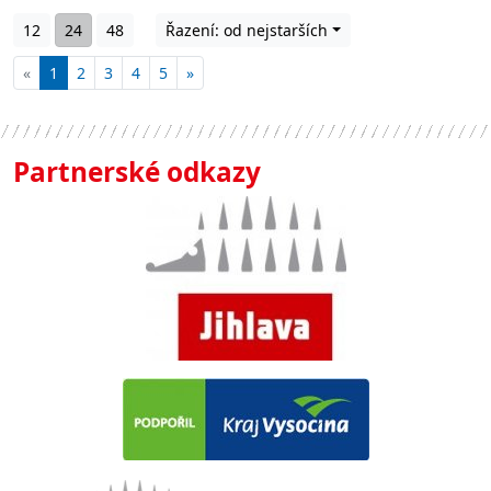
12
24
48
Řazení: od nejstarších
«
1
2
3
4
5
»
Partnerské odkazy