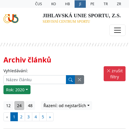
ČUS
KO
HB
JI
PE
TR
ZR
JIHLAVSKÁ UNIE SPORTU, Z.S.
SERVISNÍ CENTRUM SPORTU
Archiv článků
Vyhledávání:
zrušit
filtry
Rok: 2020
12
24
48
Řazení: od nejstarších
«
1
2
3
4
5
»