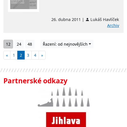
26. dubna 2011 |
Lukáš Havlíček
Archiv
12
24
48
Řazení: od nejnovějších
«
1
2
3
4
»
Partnerské odkazy