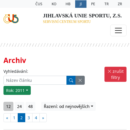
ČUS
KO
HB
JI
PE
TR
ZR
JIHLAVSKÁ UNIE SPORTU, Z.S.
SERVISNÍ CENTRUM SPORTU
Archiv
Vyhledávání:
zrušit
filtry
Rok: 2011
12
24
48
Řazení: od nejnovějších
«
1
2
3
4
»