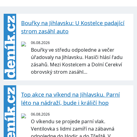
Bouřky na Jihlavsku: U Kostelce padající
strom zasáhl auto
06.08.2026
Bouřky ve středu odpoledne a večer
úřadovaly na Jihlavsku. Hasiči hlásí řadu
zásahů. Mezi Kostelcem a Dolní Cerekví
obrovský strom zasáhl…
Top akce na víkend na Jihlavsku. Parní
léto na nádraží, bude i králičí hop
06.08.2026
O víkendu se projede parní vlak.
Ventilovka s lidmi zamíří na zábavná
odpoledne do Hodic a do Třeště. V