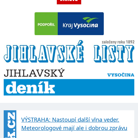
VÝSTRAHA: Nastoupí další vlna veder.
Meteorologové mají ale i dobrou zprávu