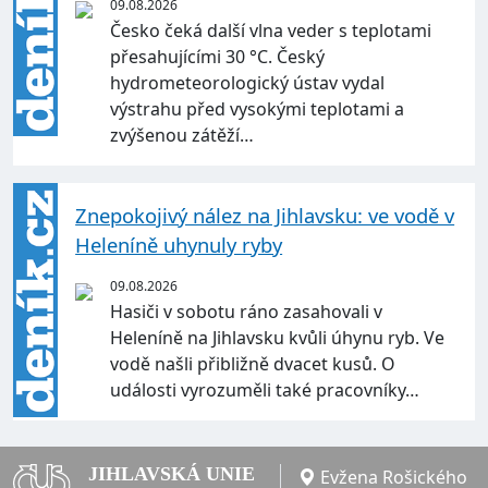
09.08.2026
Česko čeká další vlna veder s teplotami
přesahujícími 30 °C. Český
hydrometeorologický ústav vydal
výstrahu před vysokými teplotami a
zvýšenou zátěží…
Znepokojivý nález na Jihlavsku: ve vodě v
Heleníně uhynuly ryby
09.08.2026
Hasiči v sobotu ráno zasahovali v
Heleníně na Jihlavsku kvůli úhynu ryb. Ve
vodě našli přibližně dvacet kusů. O
události vyrozuměli také pracovníky…
JIHLAVSKÁ UNIE
Evžena Rošického