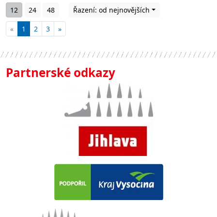
12
24
48
Řazení: od nejnovějších
«
1
2
3
»
Partnerské odkazy