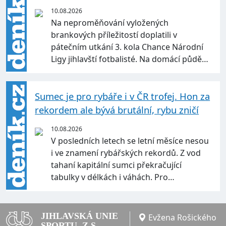
10.08.2026
Na neproměňování vyložených
brankových příležitostí doplatili v
pátečním utkání 3. kola Chance Národní
Ligy jihlavští fotbalisté. Na domácí půdě…
Sumec je pro rybáře i v ČR trofej. Hon za
rekordem ale bývá brutální, rybu zničí
10.08.2026
V posledních letech se letní měsíce nesou
i ve znamení rybářských rekordů. Z vod
tahaní kapitální sumci překračující
tabulky v délkách i váhách. Pro…
JIHLAVSKÁ UNIE
Evžena Rošického
SPORTU, Z.S.