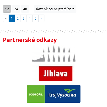
12
24
48
Řazení: od nejstarších
«
1
2
3
4
5
»
Partnerské odkazy