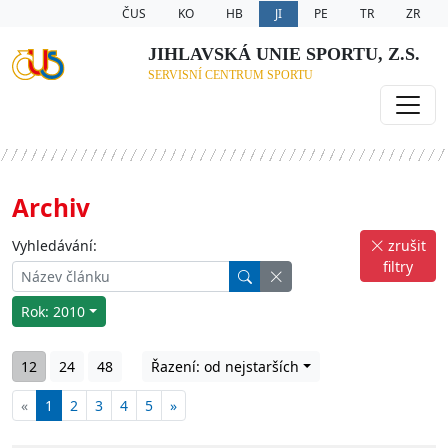
ČUS
KO
HB
JI
PE
TR
ZR
JIHLAVSKÁ UNIE SPORTU, Z.S.
SERVISNÍ CENTRUM SPORTU
Archiv
Vyhledávání:
zrušit
filtry
Rok: 2010
12
24
48
Řazení: od nejstarších
«
1
2
3
4
5
»