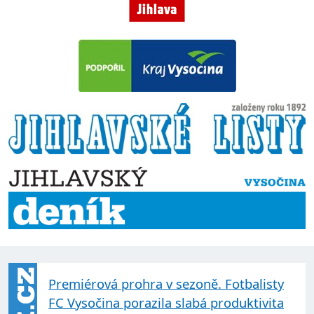
Premiérová prohra v sezoně. Fotbalisty
FC Vysočina porazila slabá produktivita