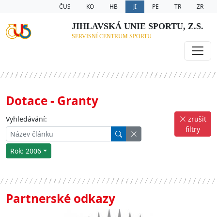
ČUS
KO
HB
JI
PE
TR
ZR
JIHLAVSKÁ UNIE SPORTU, Z.S.
SERVISNÍ CENTRUM SPORTU
Dotace - Granty
Vyhledávání:
zrušit
filtry
Rok: 2006
Partnerské odkazy