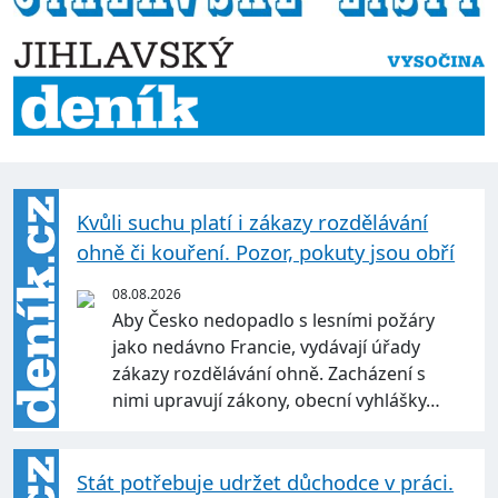
Kvůli suchu platí i zákazy rozdělávání
ohně či kouření. Pozor, pokuty jsou obří
08.08.2026
Aby Česko nedopadlo s lesními požáry
jako nedávno Francie, vydávají úřady
zákazy rozdělávání ohně. Zacházení s
nimi upravují zákony, obecní vyhlášky…
Stát potřebuje udržet důchodce v práci.