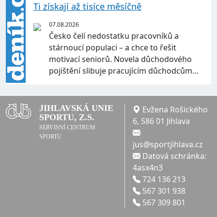
Ti získají až tisíce měsíčně
07.08.2026
Česko čelí nedostatku pracovníků a
stárnoucí populaci – a chce to řešit
motivací seniorů. Novela důchodového
pojištění slibuje pracujícím důchodcům…
JIHLAVSKÁ UNIE
Evžena Rošického
SPORTU, Z.S.
6, 586 01 Jihlava
SERVISNÍ CENTRUM
SPORTU
jus@sportjihlava.cz
Datová schránka:
4asx4n3
724 136 213
567 301 938
567 309 801