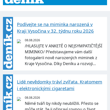
Podívejte se na miminka narozená v
Kraji Vysočina v 32. týdnu roku 2026
08.08.2026
/HLASUJTE V ANKETĚ O NEJSYMPATIČTĚJŠÍ
MIMINKO/ Představujeme vám další
fotogalerii nově narozených miminek z
Kraje Vysočina. Díky Deníku a rozvoji…
Lidé nevědomky tráví zvířata. Kratomem
i elektronickými cigaretami
08.08.2026
Němé tváři by nikdy neublížili. Přesto se
může stát, že ji připraví rovnou o život.