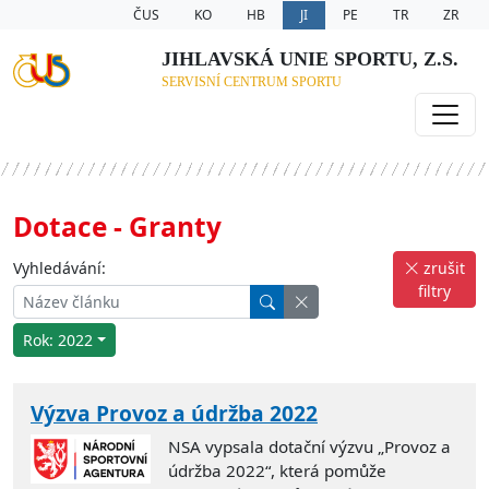
ČUS
KO
HB
JI
PE
TR
ZR
JIHLAVSKÁ UNIE SPORTU, Z.S.
SERVISNÍ CENTRUM SPORTU
Dotace - Granty
Vyhledávání:
zrušit
filtry
Rok: 2022
Výzva Provoz a údržba 2022
NSA vypsala dotační výzvu „Provoz a
údržba 2022“, která pomůže