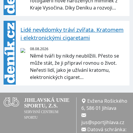
fotogalerii nově narozených miminek z
Kraje Vysočina. Díky Deníku a rozvoji…
Lidé nevědomky tráví zvířata. Kratomem
i elektronickými cigaretami
08.08.2026
Němé tváři by nikdy neublížili. Přesto se
může stát, že ji připraví rovnou o život.
Neřesti lidí, jako je užívání kratomu,
elektronických cigaret…
JIHLAVSKÁ UNIE
Evžena Rošického
SPORTU, Z.S.
6, 586 01 Jihlava
SERVISNÍ CENTRUM
SPORTU
jus@sportjihlava.cz
Datová schránka: