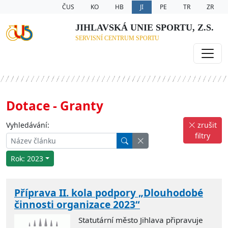
ČUS
KO
HB
JI
PE
TR
ZR
JIHLAVSKÁ UNIE SPORTU, Z.S.
SERVISNÍ CENTRUM SPORTU
Dotace - Granty
Vyhledávání:
zrušit
filtry
Rok: 2023
Příprava II. kola podpory „Dlouhodobé
činnosti organizace 2023“
Statutární město Jihlava připravuje