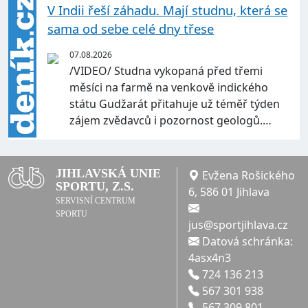
V Indii řeší záhadu. Mají studnu, která se
sama od sebe celé dny třese
07.08.2026
/VIDEO/ Studna vykopaná před třemi
měsíci na farmě na venkově indického
státu Gudžarát přitahuje už téměř týden
zájem zvědavců i pozornost geologů.…
JIHLAVSKÁ UNIE
Evžena Rošického
SPORTU, Z.S.
6, 586 01 Jihlava
SERVISNÍ CENTRUM
SPORTU
jus@sportjihlava.cz
Datová schránka:
4asx4n3
724 136 213
567 301 938
567 309 801