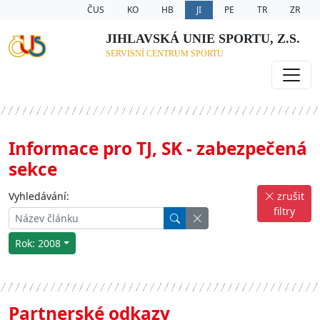
ČUS
KO
HB
JI
PE
TR
ZR
JIHLAVSKÁ UNIE SPORTU, Z.S.
SERVISNÍ CENTRUM SPORTU
Informace pro TJ, SK - zabezpečená
sekce
Vyhledávání:
zrušit
filtry
Rok: 2008
Partnerské odkazy