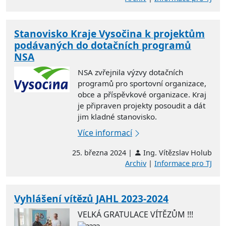
Stanovisko Kraje Vysočina k projektům
podávaných do dotačních programů
NSA
NSA zvřejnila výzvy dotačních
programů pro sportovní organizace,
obce a příspěvkové organizace. Kraj
je připraven projekty posoudit a dát
jim kladné stanovisko.
Více informací
25. března 2024 |
Ing. Vítězslav Holub
Archiv
|
Informace pro TJ
Vyhlášení vítězů JAHL 2023-2024
VELKÁ GRATULACE VÍTĚZŮM !!!