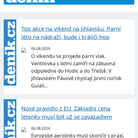
Top akce na víkend na Jihlavsku. Parní
léto na nádraží, bude i králičí hop
06.08.2026
O víkendu se projede parní vlak.
Ventilovka s lidmi zamíří na zábavná
odpoledne do Hodic a do Třeště. V
jihlavském Pávově chystají první ročník
Guláš…
Nové pravidlo z EU: Základní cena
letenky musí být už se zavazadlem
06.08.2026
Evropské aerolinky musí skončit s praxí,