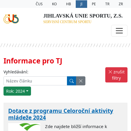
ČUS
KO
HB
JI
PE
TR
ZR
JIHLAVSKÁ UNIE SPORTU, Z.S.
SERVISNÍ CENTRUM SPORTU
Informace pro TJ
Vyhledávání:
zrušit
filtry
Rok: 2024
Dotace z programu Celoroční aktivity
mládeže 2024
Zde najdete bližší informace k