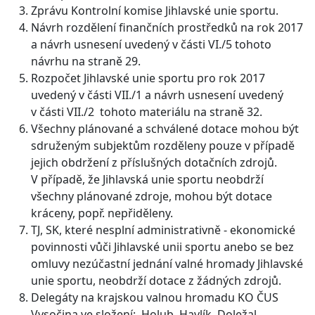
Zprávu Kontrolní komise Jihlavské unie sportu.
Návrh rozdělení finančních prostředků na rok 2017
a návrh usnesení uvedený v části VI./5 tohoto
návrhu na straně 29.
Rozpočet Jihlavské unie sportu pro rok 2017
uvedený v části VII./1 a návrh usnesení uvedený
v části VII./2 tohoto materiálu na straně 32.
Všechny plánované a schválené dotace mohou být
sdruženým subjektům rozděleny pouze v případě
jejich obdržení z příslušných dotačních zdrojů.
V případě, že Jihlavská unie sportu neobdrží
všechny plánované zdroje, mohou být dotace
kráceny, popř. nepřiděleny.
TJ, SK, které nesplní administrativně - ekonomické
povinnosti vůči Jihlavské unii sportu anebo se bez
omluvy nezúčastní jednání valné hromady Jihlavské
unie sportu, neobdrží dotace z žádných zdrojů.
Delegáty na krajskou valnou hromadu KO ČUS
Vysočina ve složení: Holub, Havlík, Doležal.