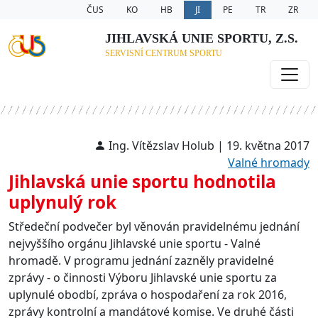
ČUS
KO
HB
JI
PE
TR
ZR
JIHLAVSKÁ UNIE SPORTU, Z.S.
SERVISNÍ CENTRUM SPORTU
Ing. Vítězslav Holub | 19. května 2017
Valné hromady
Jihlavská unie sportu hodnotila
uplynulý rok
Středeční podvečer byl věnován pravidelnému jednání
nejvyššího orgánu Jihlavské unie sportu - Valné
hromadě. V programu jednání zazněly pravidelné
zprávy - o činnosti Výboru Jihlavské unie sportu za
uplynulé obodbí, zpráva o hospodaření za rok 2016,
zprávy kontrolní a mandátové komise. Ve druhé části