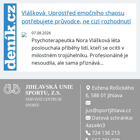
Vlášková: Uprostřed emočního chaosu
potřebujete průvodce, ne cizí rozhodnutí
07.08.2026
Psychoterapeutka Nora Vlášková léta
poslouchala příběhy lidí, kteří se ocitli v
milostném trojúhelníku. Profesionálně je
nesoudila, ale sama přiznává…
JIHLAVSKÁ UNIE
Evžena Rošického
SPORTU, Z.S.
6, 586 01 Jihlava
SERVISNÍ CENTRUM
SPORTU
jus@sportjihlava.cz
Datová schránka:
4asx4n3
724 136 213