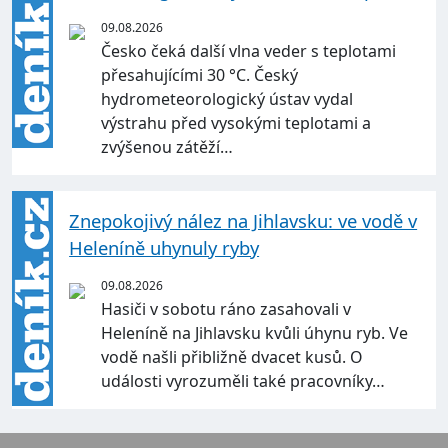
09.08.2026
Česko čeká další vlna veder s teplotami
přesahujícími 30 °C. Český
hydrometeorologický ústav vydal
výstrahu před vysokými teplotami a
zvýšenou zátěží…
Znepokojivý nález na Jihlavsku: ve vodě v
Heleníně uhynuly ryby
09.08.2026
Hasiči v sobotu ráno zasahovali v
Heleníně na Jihlavsku kvůli úhynu ryb. Ve
vodě našli přibližně dvacet kusů. O
události vyrozuměli také pracovníky…