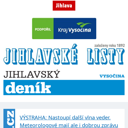
VÝSTRAHA: Nastoupí další vlna veder.
Meteorologové mají ale i dobrou zprávu