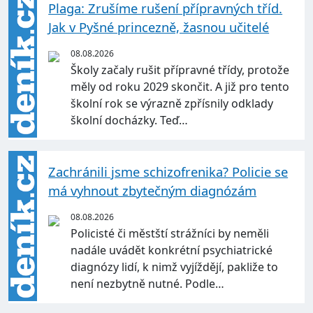
Plaga: Zrušíme rušení přípravných tříd.
Jak v Pyšné princezně, žasnou učitelé
08.08.2026
Školy začaly rušit přípravné třídy, protože
měly od roku 2029 skončit. A již pro tento
školní rok se výrazně zpřísnily odklady
školní docházky. Teď…
Zachránili jsme schizofrenika? Policie se
má vyhnout zbytečným diagnózám
08.08.2026
Policisté či městští strážníci by neměli
nadále uvádět konkrétní psychiatrické
diagnózy lidí, k nimž vyjíždějí, pakliže to
není nezbytně nutné. Podle…