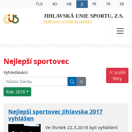
ČUS
KO
HB
JI
PE
TR
ZR
JIHLAVSKÁ UNIE SPORTU, Z.S.
SERVISNÍ CENTRUM SPORTU
Nejlepší sportovec
Vyhledávání:
zrušit
filtry
Rok: 2018
Nejlepší sportovec Jihlavska 2017
vyhlášen
Ve čtvrtek 22.3.2018 byli vyhlášení