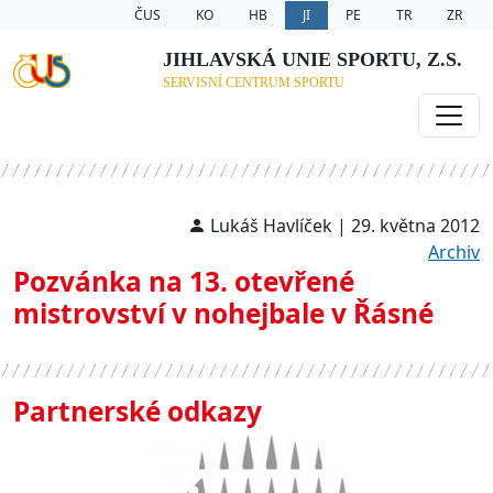
ČUS
KO
HB
JI
PE
TR
ZR
JIHLAVSKÁ UNIE SPORTU, Z.S.
SERVISNÍ CENTRUM SPORTU
Lukáš Havlíček | 29. května 2012
Archiv
Pozvánka na 13. otevřené
mistrovství v nohejbale v Řásné
Partnerské odkazy