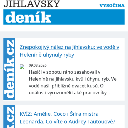
Znepokojivý nález na Jihlavsku: ve vodě v
Heleníně uhynuly ryby
09.08.2026
Hasiči v sobotu ráno zasahovali v
Heleníně na Jihlavsku kvůli úhynu ryb. Ve
vodě našli přibližně dvacet kusů. O
události vyrozuměli také pracovníky…
KVÍZ: Amélie, Coco i Šifra mistra
Leonarda. Co víte o Audrey Tautouové?