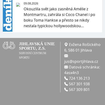
09.08.2026
Okouzlila svět jako zasněná Amélie z
Montmartru, zahrála si Coco Chanel i po
boku Toma Hankse a přesto se nikdy
nestala typickou hollywoodskou…
JIHLAVSKÁ UNIE
Evžena Rošického
SPORTU, Z.S.
6, 586 01 Jihlava
SERVISNÍ CENTRUM
SPORTU
jus@sportjihlava.cz
Datová schránka:
4asx4n3
724 136 213
567 301 938
567 309 801