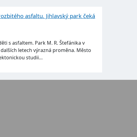
rozbitého asfaltu. Jihlavský park čeká
 děti s asfaltem. Park M. R. Štefánika v
 v dalších letech výrazná proměna. Město
ektonickou studii…