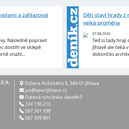
rtvolami a zahlazoval
Děti staví hrady z 
velká proměna
07.08.2026
avy. Následně popravil
Teď si tady hrají
c dostihl ve sklepě
Jihlavě ale čeká
arně snažil…
dokončilo archit
Z.S.
Evžena Rošického 6, 586 01 Jihlava
jus@sportjihlava.cz
Datová schránka: 4asx4n3
724 136 213
567 301 938
567 309 801