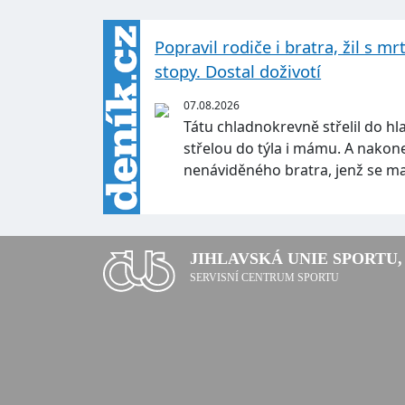
Popravil rodiče i bratra, žil s m
stopy. Dostal doživotí
07.08.2026
Tátu chladnokrevně střelil do hl
střelou do týla i mámu. A nakone
nenáviděného bratra, jenž se m
JIHLAVSKÁ UNIE SPORTU, 
SERVISNÍ CENTRUM SPORTU