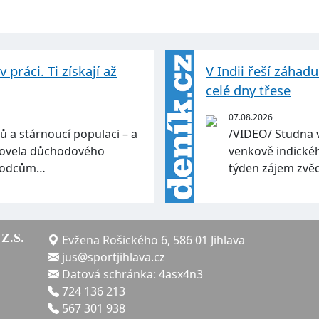
práci. Ti získají až
V Indii řeší záhad
celé dny třese
07.08.2026
ů a stárnoucí populaci – a
/VIDEO/ Studna 
 Novela důchodového
venkově indickéh
ůchodcům…
týden zájem zvě
Z.S.
Evžena Rošického 6, 586 01 Jihlava
jus@sportjihlava.cz
Datová schránka: 4asx4n3
724 136 213
567 301 938