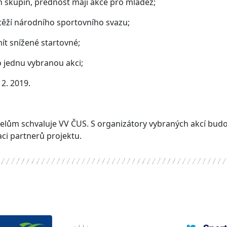
h skupin, přednost mají akce pro mládež;
těží národního sportovního svazu;
ít snížené startovné;
ho jednu vybranou akci;
12. 2019.
atelům schvaluje VV ČUS. S organizátory vybraných akcí bu
ci partnerů projektu.