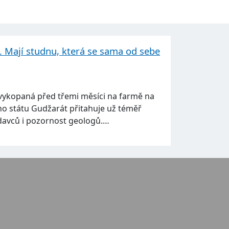
u. Mají studnu, která se sama od sebe
vykopaná před třemi měsíci na farmě na
o státu Gudžarát přitahuje už téměř
davců i pozornost geologů.…