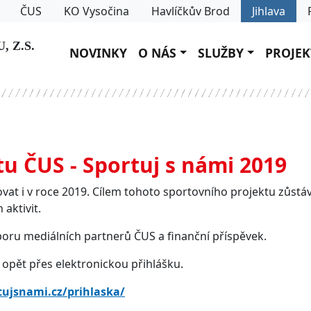
ČUS
KO Vysočina
Havlíčkův Brod
Jihlava
 Z.S.
NOVINKY
O NÁS
SLUŽBY
PROJEK
tu ČUS - Sportuj s námi 2019
at i v roce 2019. Cílem tohoto sportovního projektu zůstává
aktivit.
poru mediálních partnerů ČUS a finanční příspěvek.
 opět přes elektronickou přihlášku.
tujsnami.cz/prihlaska/