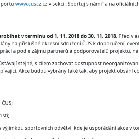
 sportu
www.cuscz.cz
v sekci „Sportuj s námi“ a na oficiální
robíhat v termínu od 1. 11. 2018 do 30. 11. 2018
. Před vl
slány na příslušné okresní sdružení ČUS k doporučení, event
práci a podle zájmu partnerů a podporovatelů projektu, na
ůstávají stejné, s cílem zachovat dostupnost neorganizované
vající. Akce budou vybrány také tak, aby projekt obsáhl co
m ČUS;
osti;
(s výjimkou sportovních odvětví, kde je uspořádání akce v