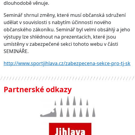
dlouhodobě věnuje.
Seminář shrnul změny, které musí občanská sdružení
udělat v souvislosti s nabytím účinnosti nového
občanského zákoníku. Seminář byl velmi obsáhlý a jeho
výstupy lze shlédnout na prezentacích, které jsou
umístěny v zabezpečené sekci tohoto webu v části
SEMINÁŘE.
http://www.sportjihlava.cz/zabezpecena-sekce-pro-tj-sk
Partnerské odkazy