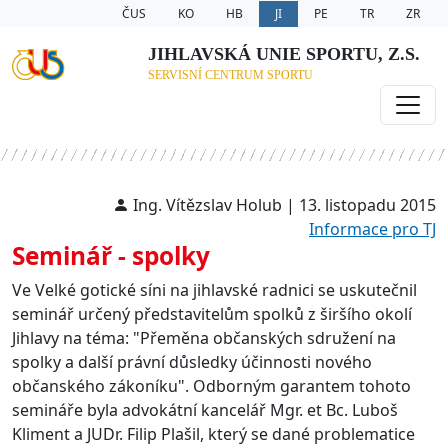
ČUS
KO
HB
JI
PE
TR
ZR
JIHLAVSKÁ UNIE SPORTU, Z.S.
SERVISNÍ CENTRUM SPORTU
Ing. Vítězslav Holub | 13. listopadu 2015
Informace pro TJ
Seminář - spolky
Ve Velké gotické síni na jihlavské radnici se uskutečnil
seminář určený představitelům spolků z širšího okolí
Jihlavy na téma: "Přeměna občanských sdružení na
spolky a další právní důsledky účinnosti nového
občanského zákoníku". Odborným garantem tohoto
semináře byla advokátní kancelář Mgr. et Bc. Luboš
Kliment a JUDr. Filip Plašil, který se dané problematice