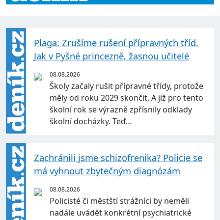
Plaga: Zrušíme rušení přípravných tříd.
Jak v Pyšné princezně, žasnou učitelé
08.08.2026
Školy začaly rušit přípravné třídy, protože
měly od roku 2029 skončit. A již pro tento
školní rok se výrazně zpřísnily odklady
školní docházky. Teď…
Zachránili jsme schizofrenika? Policie se
má vyhnout zbytečným diagnózám
08.08.2026
Policisté či městští strážníci by neměli
nadále uvádět konkrétní psychiatrické