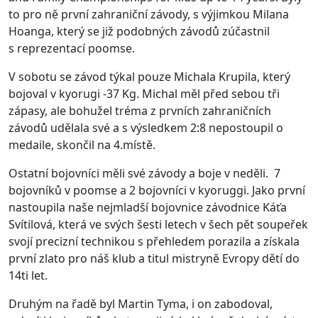
to pro ně první zahraniční závody, s výjimkou Milana
Hoanga, který se již podobných závodů zúčastnil
s reprezentací poomse.
V sobotu se závod týkal pouze Michala Krupila, který
bojoval v kyorugi -37 Kg. Michal měl před sebou tři
zápasy, ale bohužel tréma z prvních zahraničních
závodů udělala své a s výsledkem 2:8 nepostoupil o
medaile, skončil na 4.místě.
Ostatní bojovníci měli své závody a boje v neděli. 7
bojovníků v poomse a 2 bojovníci v kyoruggi. Jako první
nastoupila naše nejmladší bojovnice závodnice Káťa
Svítilová, která ve svých šesti letech v šech pět soupeřek
svojí precizní technikou s přehledem porazila a získala
první zlato pro náš klub a titul mistryně Evropy dětí do
14ti let.
Druhým na řadě byl Martin Tyma, i on zabodoval,