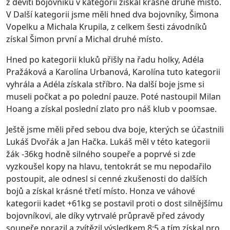
z devíti bojovníků v kategorii získal krásně druhé místo.
V Další kategorii jsme měli hned dva bojovníky, Šimona
Vopelku a Michala Krupila, z celkem šesti závodníků
získal Šimon první a Michal druhé místo.
Hned po kategorii kluků přišly na řadu holky, Adéla
Pražáková a Karolína Urbanová, Karolína tuto kategorii
vyhrála a Adéla získala stříbro. Na další boje jsme si
museli počkat a po polední pauze. Poté nastoupil Milan
Hoang a získal poslední zlato pro náš klub v poomsae.
Ještě jsme měli před sebou dva boje, kterých se účastnili
Lukáš Dvořák a Jan Hačka. Lukáš měl v této kategorii
žák -36kg hodně silného soupeře a poprvé si zde
vyzkoušel kopy na hlavu, tentokrát se mu nepodařilo
postoupit, ale odnesl si cenné zkušenosti do dalších
bojů a získal krásné třetí místo. Honza ve váhové
kategorii kadet +61kg se postavil proti o dost silnějšímu
bojovníkovi, ale díky vytrvalé průpravě před závody
soupeře porazil a zvítězil výsledkem 8:5 a tím získal pro