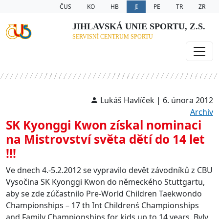
ČUS
KO
HB
JI
PE
TR
ZR
JIHLAVSKÁ UNIE SPORTU, Z.S.
SERVISNÍ CENTRUM SPORTU
Lukáš Havlíček | 6. února 2012
Archiv
SK Kyonggi Kwon získal nominaci
na Mistrovství světa dětí do 14 let
!!!
Ve dnech 4.-5.2.2012 se vypravilo devět závodníků z CBU
Vysočina SK Kyonggi Kwon do německého Stuttgartu,
aby se zde zúčastnilo Pre-World Children Taekwondo
Championships – 17 th Int Childrenś Championships
and Family Championships for kids up to 14 years. Byly