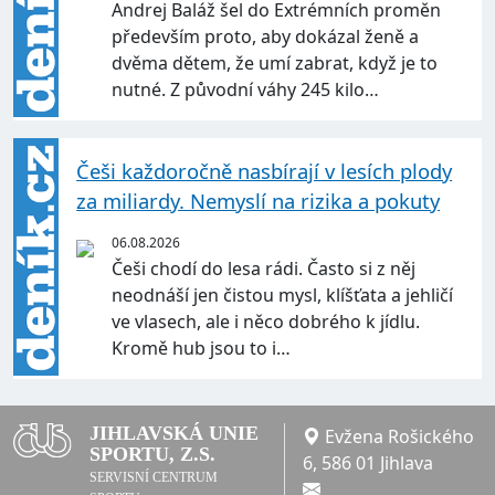
Andrej Baláž šel do Extrémních proměn
především proto, aby dokázal ženě a
dvěma dětem, že umí zabrat, když je to
nutné. Z původní váhy 245 kilo…
Češi každoročně nasbírají v lesích plody
za miliardy. Nemyslí na rizika a pokuty
06.08.2026
Češi chodí do lesa rádi. Často si z něj
neodnáší jen čistou mysl, klíšťata a jehličí
ve vlasech, ale i něco dobrého k jídlu.
Kromě hub jsou to i…
JIHLAVSKÁ UNIE
Evžena Rošického
SPORTU, Z.S.
6, 586 01 Jihlava
SERVISNÍ CENTRUM