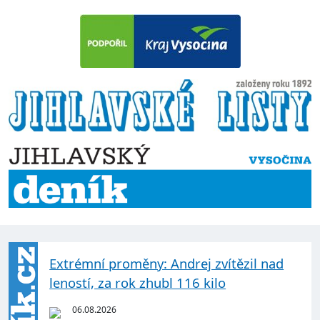
Extrémní proměny: Andrej zvítězil nad
leností, za rok zhubl 116 kilo
06.08.2026