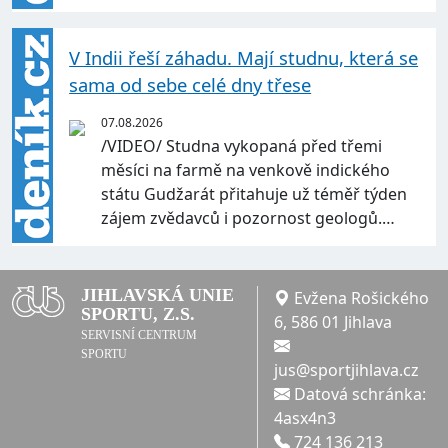
V Indii řeší záhadu. Mají studnu, která se
sama od sebe celé dny třese
07.08.2026
/VIDEO/ Studna vykopaná před třemi
měsíci na farmě na venkově indického
státu Gudžarát přitahuje už téměř týden
zájem zvědavců i pozornost geologů.…
JIHLAVSKÁ UNIE
Evžena Rošického
SPORTU, Z.S.
6, 586 01 Jihlava
SERVISNÍ CENTRUM
SPORTU
jus@sportjihlava.cz
Datová schránka:
4asx4n3
724 136 213