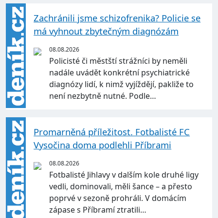
Zachránili jsme schizofrenika? Policie se
má vyhnout zbytečným diagnózám
08.08.2026
Policisté či městští strážníci by neměli
nadále uvádět konkrétní psychiatrické
diagnózy lidí, k nimž vyjíždějí, pakliže to
není nezbytně nutné. Podle…
Promarněná příležitost. Fotbalisté FC
Vysočina doma podlehli Příbrami
08.08.2026
Fotbalisté Jihlavy v dalším kole druhé ligy
vedli, dominovali, měli šance – a přesto
poprvé v sezoně prohráli. V domácím
zápase s Příbramí ztratili…