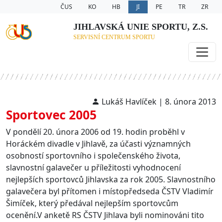
ČUS
KO
HB
JI
PE
TR
ZR
JIHLAVSKÁ UNIE SPORTU, Z.S.
SERVISNÍ CENTRUM SPORTU
Lukáš Havlíček | 8. února 2013
Sportovec 2005
V pondělí 20. února 2006 od 19. hodin proběhl v
Horáckém divadle v Jihlavě, za účasti významných
osobností sportovního i společenského života,
slavnostní galavečer u příležitosti vyhodnocení
nejlepších sportovců Jihlavska za rok 2005. Slavnostního
galavečera byl přítomen i místopředseda ČSTV Vladimír
Šimíček, který předával nejlepším sportovcům
ocenění.V anketě RS ČSTV Jihlava byli nominováni tito