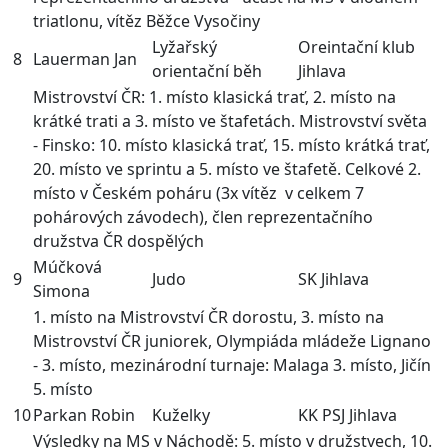
triatlonu, vítěz Běžce Vysočiny
Lyžařský
Oreintační klub
8
Lauerman Jan
orientační běh
Jihlava
Mistrovství ČR: 1. místo klasická trať, 2. místo na
krátké trati a 3. místo ve štafetách. Mistrovství světa
- Finsko: 10. místo klasická trať, 15. místo krátká trať,
20. místo ve sprintu a 5. místo ve štafetě. Celkové 2.
místo v Českém poháru (3x vítěz v celkem 7
pohárových závodech), člen reprezentačního
družstva ČR dospělých
Múčková
9
Judo
SK Jihlava
Simona
1. místo na Mistrovství ČR dorostu, 3. místo na
Mistrovství ČR juniorek, Olympiáda mládeže Lignano
- 3. místo, mezinárodní turnaje: Malaga 3. místo, Jičín
5. místo
10
Parkan Robin
Kuželky
KK PSJ Jihlava
Výsledky na MS v Náchodě: 5. místo v družstvech, 10.