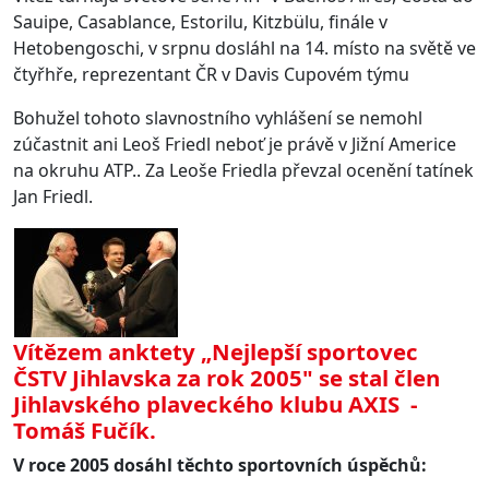
Sauipe, Casablance, Estorilu, Kitzbülu, finále v
Hetobengoschi, v srpnu dosláhl na 14. místo na světě ve
čtyřhře, reprezentant ČR v Davis Cupovém týmu
Bohužel tohoto slavnostního vyhlášení se nemohl
zúčastnit ani Leoš Friedl neboť je právě v Jižní Americe
na okruhu ATP.. Za Leoše Friedla převzal ocenění tatínek
Jan Friedl.
Vítězem anktety „Nejlepší sportovec
ČSTV Jihlavska za rok 2005" se stal člen
Jihlavského plaveckého klubu AXIS -
Tomáš Fučík.
V roce 2005 dosáhl těchto sportovních úspěchů: