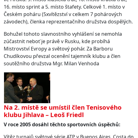
16. místo sprint a 5. místo štafety. Celkové 1. místo v
Českém poháru (5xvítězství v celkem 7 pohárových
závodech), členka reprezentačního družstva dospělých.
Bohužel tohoto slavnostního vyhlášení se nemohla
zúčastnit neboť je právě v Rusku, kde probíhá
Mistrovství Evropy a světový pohár. Za Barboru
Chudíkovou převzal ocenění tajemník klubu a člen
soutěžního družstva Mgr. Milan Venhoda
Na 2. místě se umístil člen Tenisového
klubu Jihlava – Leoš Friedl
V roce 2005 dosáhl těchto sportovních úspěchů:
Vítěz turnajů světové série ATP v Buenos Aires, Costa do