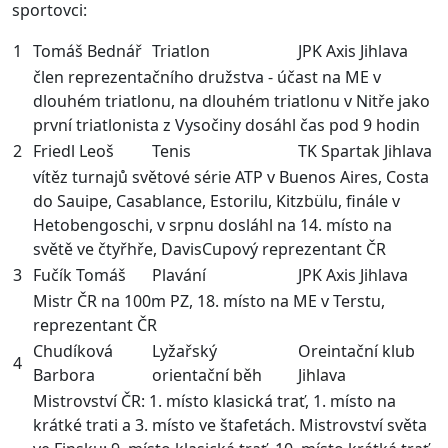
sportovci:
1
Tomáš Bednář
Triatlon
JPK Axis Jihlava
člen reprezentačního družstva - účast na ME v
dlouhém triatlonu, na dlouhém triatlonu v Nitře jako
první triatlonista z Vysočiny dosáhl čas pod 9 hodin
2
Friedl Leoš
Tenis
TK Spartak Jihlava
vítěz turnajů světové série ATP v Buenos Aires, Costa
do Sauipe, Casablance, Estorilu, Kitzbülu, finále v
Hetobengoschi, v srpnu dosláhl na 14. místo na
světě ve čtyřhře, DavisCupový reprezentant ČR
3
Fučík Tomáš
Plavání
JPK Axis Jihlava
Mistr ČR na 100m PZ, 18. místo na ME v Terstu,
reprezentant ČR
Chudíková
Lyžařský
Oreintační klub
4
Barbora
orientační běh
Jihlava
Mistrovství ČR: 1. místo klasická trať, 1. místo na
krátké trati a 3. místo ve štafetách. Mistrovství světa