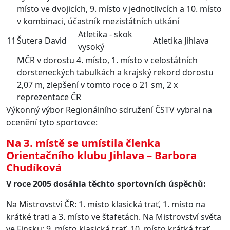
místo ve dvojicích, 9. místo v jednotlivcích a 10. místo
v kombinaci, účastník mezistátních utkání
Atletika - skok
11
Šutera David
Atletika Jihlava
vysoký
MČR v dorostu 4. místo, 1. místo v celostátních
dorsteneckých tabulkách a krajský rekord dorostu
2,07 m, zlepšení v tomto roce o 21 sm, 2 x
reprezentace ČR
Výkonný výbor Regionálního sdružení ČSTV vybral na
ocenění tyto sportovce:
Na 3. místě se umístila členka
Orientačního klubu Jihlava – Barbora
Chudíková
V roce 2005 dosáhla těchto sportovních úspěchů:
Na Mistrovství ČR: 1. místo klasická trať, 1. místo na
krátké trati a 3. místo ve štafetách. Na Mistrovství světa
ve Finsku: 9. místo klasická trať, 10. místo krátká trať,