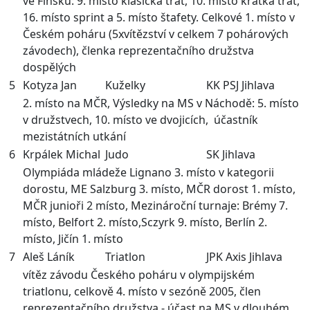
ve Finsku: 9. místo klasická trať, 10. místo krátká trať,
16. místo sprint a 5. místo štafety. Celkové 1. místo v
Českém poháru (5xvítězství v celkem 7 pohárových
závodech), členka reprezentačního družstva
dospělých
5
Kotyza Jan
Kuželky
KK PSJ Jihlava
2. místo na MČR, Výsledky na MS v Náchodě: 5. místo
v družstvech, 10. místo ve dvojicích, účastník
mezistátních utkání
6
Krpálek Michal
Judo
SK Jihlava
Olympiáda mládeže Lignano 3. místo v kategorii
dorostu, ME Salzburg 3. místo, MČR dorost 1. místo,
MČR junioři 2 místo, Mezinároční turnaje: Brémy 7.
místo, Belfort 2. místo,Sczyrk 9. místo, Berlín 2.
místo, Jičín 1. místo
7
Aleš Láník
Triatlon
JPK Axis Jihlava
vítěz závodu Českého poháru v olympijském
triatlonu, celkově 4. místo v sezóně 2005, člen
reprezentačního družstva - účast na MS v dlouhém