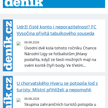
Udrží čisté konto i neporazitelnost? FC
Vysočina přivítá tabulkového souseda
06.08.2026
Úvodní dvě kola tohoto ročníku Chance
Národní Ligy se fotbalistům Jihlavy
podařila, když ze šesti možných mají na
svém kontě čtyři body. Ve třetím…
U chorvatského Hvaru se potopila loď s
turisty. Místní přihlíželi a nepomohli
06.08.2026
Skupina zahraničních turistů potopila u