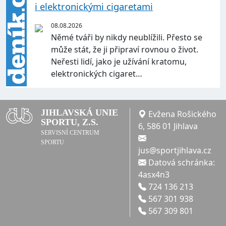
i elektronickými cigaretami
08.08.2026
Němé tváři by nikdy neublížili. Přesto se
může stát, že ji připraví rovnou o život.
Neřesti lidí, jako je užívání kratomu,
elektronických cigaret…
JIHLAVSKÁ UNIE
Evžena Rošického
SPORTU, Z.S.
6, 586 01 Jihlava
SERVISNÍ CENTRUM
SPORTU
jus@sportjihlava.cz
Datová schránka:
4asx4n3
724 136 213
567 301 938
567 309 801