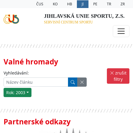
ČUS
KO
HB
JI
PE
TR
ZR
JIHLAVSKÁ UNIE SPORTU, Z.S.
SERVISNÍ CENTRUM SPORTU
Valné hromady
Vyhledávání:
zrušit
filtry
Rok: 2003
Partnerské odkazy