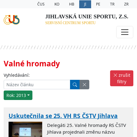
ČUS
KO
HB
JI
PE
TR
ZR
JIHLAVSKÁ UNIE SPORTU, Z.S.
SERVISNÍ CENTRUM SPORTU
Valné hromady
Vyhledávání:
zrušit
filtry
Rok: 2013
Uskutečnila se 25. VH RS ČSTV Jihlava
Delegáti 25. Valné hromady RS ČSTV
Jihlava projednali změnu názvu