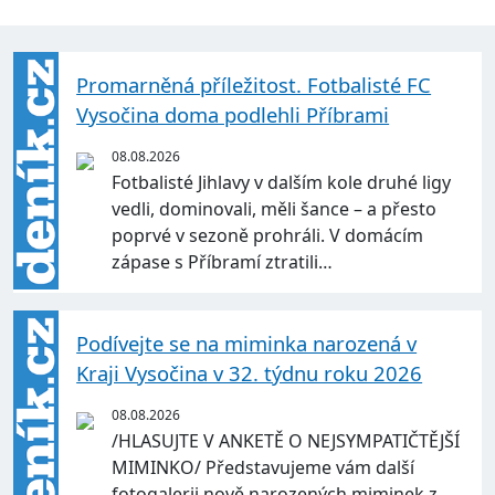
Promarněná příležitost. Fotbalisté FC
Vysočina doma podlehli Příbrami
08.08.2026
Fotbalisté Jihlavy v dalším kole druhé ligy
vedli, dominovali, měli šance – a přesto
poprvé v sezoně prohráli. V domácím
zápase s Příbramí ztratili…
Podívejte se na miminka narozená v
Kraji Vysočina v 32. týdnu roku 2026
08.08.2026
/HLASUJTE V ANKETĚ O NEJSYMPATIČTĚJŠÍ
MIMINKO/ Představujeme vám další
fotogalerii nově narozených miminek z