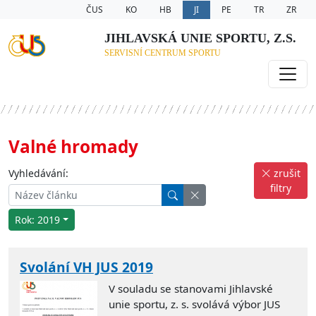
ČUS
KO
HB
JI
PE
TR
ZR
JIHLAVSKÁ UNIE SPORTU, Z.S.
SERVISNÍ CENTRUM SPORTU
Valné hromady
Vyhledávání:
zrušit
filtry
Rok: 2019
Svolání VH JUS 2019
V souladu se stanovami Jihlavské
unie sportu, z. s. svolává výbor JUS