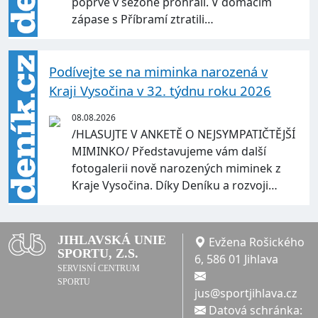
poprvé v sezoně prohráli. V domácím
zápase s Příbramí ztratili…
Podívejte se na miminka narozená v
Kraji Vysočina v 32. týdnu roku 2026
08.08.2026
/HLASUJTE V ANKETĚ O NEJSYMPATIČTĚJŠÍ
MIMINKO/ Představujeme vám další
fotogalerii nově narozených miminek z
Kraje Vysočina. Díky Deníku a rozvoji…
JIHLAVSKÁ UNIE
Evžena Rošického
SPORTU, Z.S.
6, 586 01 Jihlava
SERVISNÍ CENTRUM
SPORTU
jus@sportjihlava.cz
Datová schránka: