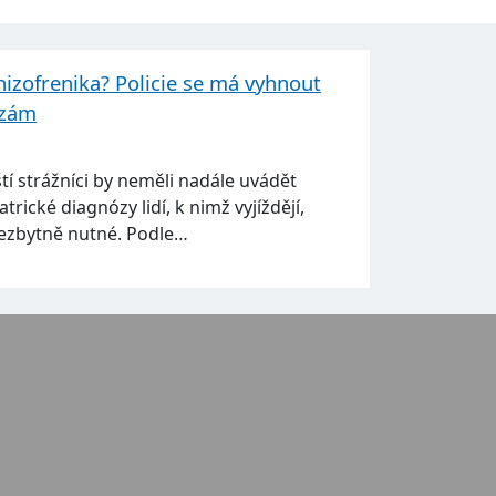
hizofrenika? Policie se má vyhnout
ózám
ští strážníci by neměli nadále uvádět
trické diagnózy lidí, k nimž vyjíždějí,
nezbytně nutné. Podle…