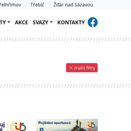
Pelhřimov
Třebíč
Žďár nad Sázavou
TY
AKCE
SVAZY
KONTAKTY
zrušit filtry