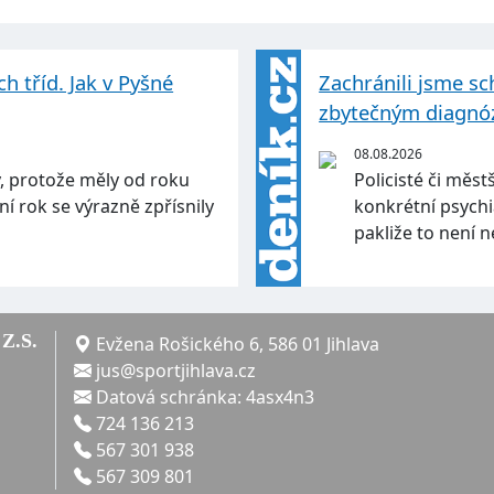
h tříd. Jak v Pyšné
Zachránili jsme sc
zbytečným diagn
08.08.2026
dy, protože měly od roku
Policisté či měst
ní rok se výrazně zpřísnily
konkrétní psychia
pakliže to není 
Z.S.
Evžena Rošického 6, 586 01 Jihlava
jus@sportjihlava.cz
Datová schránka: 4asx4n3
724 136 213
567 301 938
567 309 801