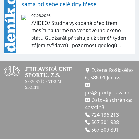
sama od sebe celé dny třese
07.08.2026
/VIDEO/ Studna vykopaná před třemi
měsíci na farmě na venkově indického
státu Gudžarát přitahuje už téměř týden
zájem zvědavců i pozornost geologů.…
JIHLAVSKÁ UNIE
Evžena Rošického
SPORTU, Z.S.
6, 586 01 Jihlava
SERVISNÍ CENTRUM
SPORTU
jus@sportjihlava.cz
Datová schránka:
4asx4n3
724 136 213
567 301 938
567 309 801