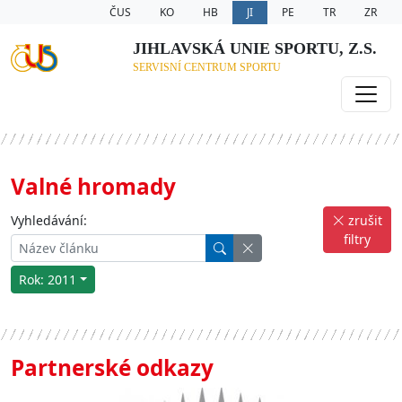
ČUS
KO
HB
JI
PE
TR
ZR
JIHLAVSKÁ UNIE SPORTU, Z.S.
SERVISNÍ CENTRUM SPORTU
Valné hromady
Vyhledávání:
zrušit
filtry
Rok: 2011
Partnerské odkazy