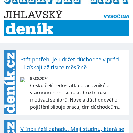
Stát potřebuje udržet důchodce v práci.
Ti získají až tisíce měsíčně
07.08.2026
Česko čelí nedostatku pracovníků a
stárnoucí populaci – a chce to řešit
motivací seniorů. Novela důchodového
pojištění slibuje pracujícím důchodcům…
V Indii řeší záhadu. Mají studnu, která se