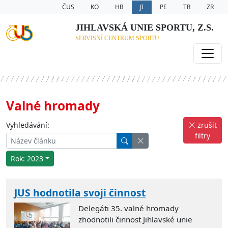
ČUS
KO
HB
JI
PE
TR
ZR
JIHLAVSKÁ UNIE SPORTU, Z.S.
SERVISNÍ CENTRUM SPORTU
Valné hromady
Vyhledávání:
zrušit
filtry
Rok: 2023
JUS hodnotila svoji činnost
Delegáti 35. valné hromady
zhodnotili činnost Jihlavské unie