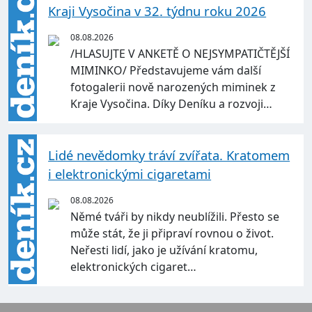
Kraji Vysočina v 32. týdnu roku 2026
08.08.2026
/HLASUJTE V ANKETĚ O NEJSYMPATIČTĚJŠÍ
MIMINKO/ Představujeme vám další
fotogalerii nově narozených miminek z
Kraje Vysočina. Díky Deníku a rozvoji…
Lidé nevědomky tráví zvířata. Kratomem
i elektronickými cigaretami
08.08.2026
Němé tváři by nikdy neublížili. Přesto se
může stát, že ji připraví rovnou o život.
Neřesti lidí, jako je užívání kratomu,
elektronických cigaret…