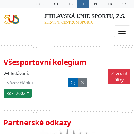
ČUS
KO
HB
JI
PE
TR
ZR
JIHLAVSKÁ UNIE SPORTU, Z.S.
SERVISNÍ CENTRUM SPORTU
Všesportovní kolegium
Vyhledávání:
zrušit
filtry
Rok: 2002
Partnerské odkazy