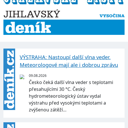
VÝSTRAHA: Nastoupí další vlna veder.
Meteorologové mají ale i dobrou zprávu
09.08.2026
Česko čeká další vlna veder s teplotami
přesahujícími 30 °C. Český
hydrometeorologický ústav vydal
výstrahu před vysokými teplotami a
zvýšenou zátěží…