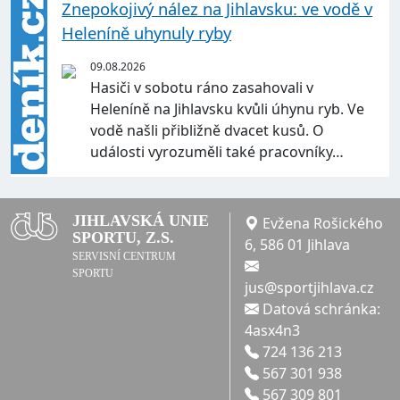
Znepokojivý nález na Jihlavsku: ve vodě v
Heleníně uhynuly ryby
09.08.2026
Hasiči v sobotu ráno zasahovali v
Heleníně na Jihlavsku kvůli úhynu ryb. Ve
vodě našli přibližně dvacet kusů. O
události vyrozuměli také pracovníky…
JIHLAVSKÁ UNIE
Evžena Rošického
SPORTU, Z.S.
6, 586 01 Jihlava
SERVISNÍ CENTRUM
SPORTU
jus@sportjihlava.cz
Datová schránka:
4asx4n3
724 136 213
567 301 938
567 309 801