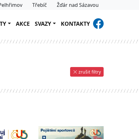
Pelhřimov
Třebíč
Žďár nad Sázavou
TY
AKCE
SVAZY
KONTAKTY
zrušit filtry