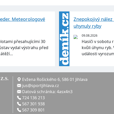
veder. Meteorologové
Znepokojivý nález 
uhynuly ryby
09.08.2026
plotami přesahujícími 30
Hasiči v sobotu 
ústav vydal výstrahu před
kvůli úhynu ryb. 
zátěží…
události vyrozum
Z.S.
Evžena Rošického 6, 586 01 Jihlava
jus@sportjihlava.cz
Datová schránka: 4asx4n3
724 136 213
567 301 938
567 309 801