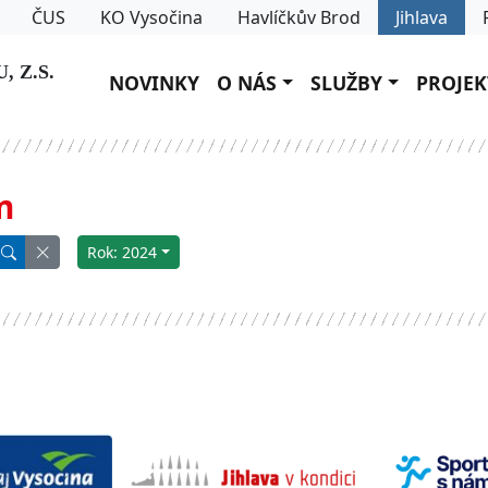
ČUS
KO Vysočina
Havlíčkův Brod
Jihlava
 Z.S.
NOVINKY
O NÁS
SLUŽBY
PROJEK
m
Rok: 2024