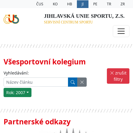
ČUS
KO
HB
JI
PE
TR
ZR
JIHLAVSKÁ UNIE SPORTU, Z.S.
SERVISNÍ CENTRUM SPORTU
Všesportovní kolegium
Vyhledávání:
zrušit
filtry
Rok: 2007
Partnerské odkazy