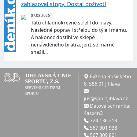
zahlazoval stopy. Dostal doživotí
07.08.2026
Tátu chladnokrevně střelil do hlavy.
Následně popravil střelou do týla i mámu.
A nakonec dostihl ve sklepě
nenáviděného bratra, jenž se marně
snažil…
JIHLAVSKÁ UNIE
Evžena Rošického
SPORTU, Z.S.
6, 586 01 Jihlava
SERVISNÍ CENTRUM
SPORTU
jus@sportjihlava.cz
Datová schránka:
4asx4n3
724 136 213
567 301 938
567 309 801