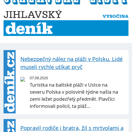
Nebezpečný nález na pláži v Polsku. Lidé
museli rychle utíkat pryč
07.08.2026
Turistka na baltské pláži v Ustce na
severu Polska v polovině týdne našla na
zemi ležet podezřelý předmět. Plavčíci
informovali policii, ta pláž…
Popravil rodiče i bratra, žil s mrtvolami a