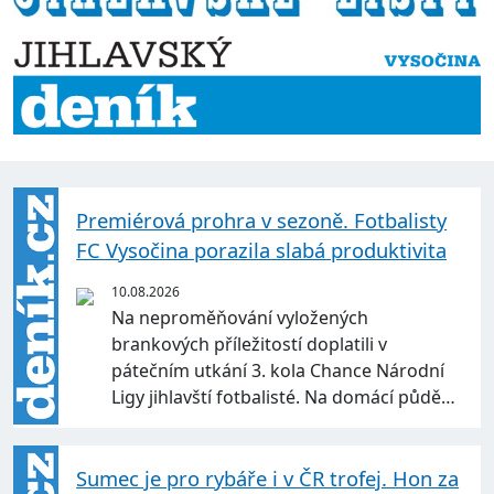
Premiérová prohra v sezoně. Fotbalisty
FC Vysočina porazila slabá produktivita
10.08.2026
Na neproměňování vyložených
brankových příležitostí doplatili v
pátečním utkání 3. kola Chance Národní
Ligy jihlavští fotbalisté. Na domácí půdě…
Sumec je pro rybáře i v ČR trofej. Hon za