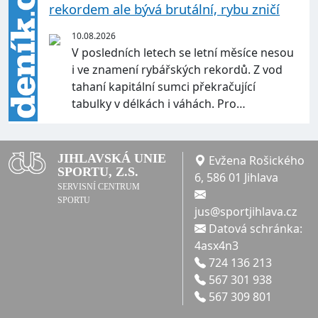
rekordem ale bývá brutální, rybu zničí
10.08.2026
V posledních letech se letní měsíce nesou
i ve znamení rybářských rekordů. Z vod
tahaní kapitální sumci překračující
tabulky v délkách i váhách. Pro…
JIHLAVSKÁ UNIE
Evžena Rošického
SPORTU, Z.S.
6, 586 01 Jihlava
SERVISNÍ CENTRUM
SPORTU
jus@sportjihlava.cz
Datová schránka:
4asx4n3
724 136 213
567 301 938
567 309 801