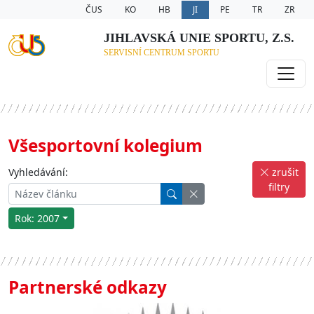
ČUS
KO
HB
JI
PE
TR
ZR
JIHLAVSKÁ UNIE SPORTU, Z.S.
SERVISNÍ CENTRUM SPORTU
Všesportovní kolegium
Vyhledávání:
zrušit
filtry
Rok: 2007
Partnerské odkazy