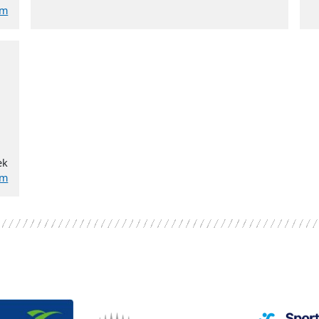
um
ek
um