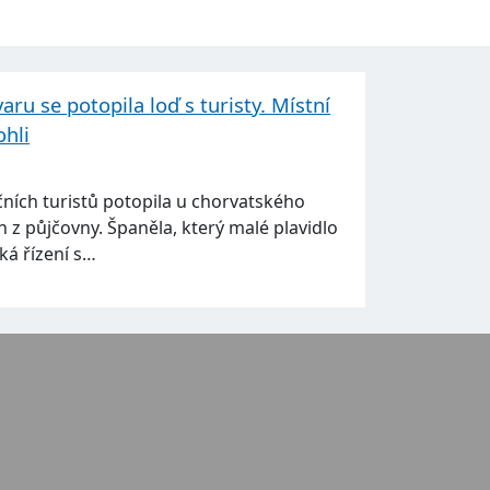
ru se potopila loď s turisty. Místní
ohli
ních turistů potopila u chorvatského
n z půjčovny. Španěla, který malé plavidlo
čeká řízení s…