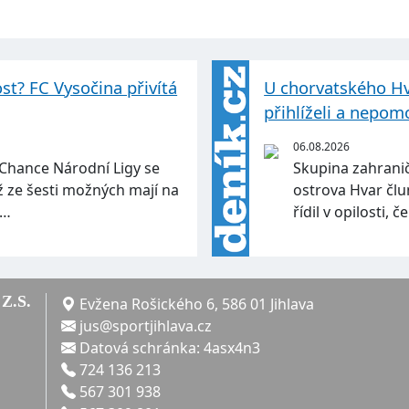
ost? FC Vysočina přivítá
U chorvatského Hva
přihlíželi a nepom
06.08.2026
 Chance Národní Ligy se
Skupina zahranič
yž ze šesti možných mají na
ostrova Hvar člu
m…
řídil v opilosti, 
Z.S.
Evžena Rošického 6, 586 01 Jihlava
jus@sportjihlava.cz
Datová schránka: 4asx4n3
724 136 213
567 301 938