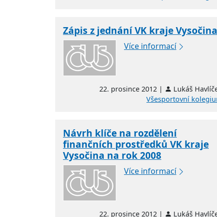
Zápis z jednání VK kraje Vysočin
Více informací
22. prosince 2012 |
Lukáš Havlíč
Všesportovní kolegi
Návrh klíče na rozdělení
finančních prostředků VK kraje
Vysočina na rok 2008
Více informací
22. prosince 2012 |
Lukáš Havlíč