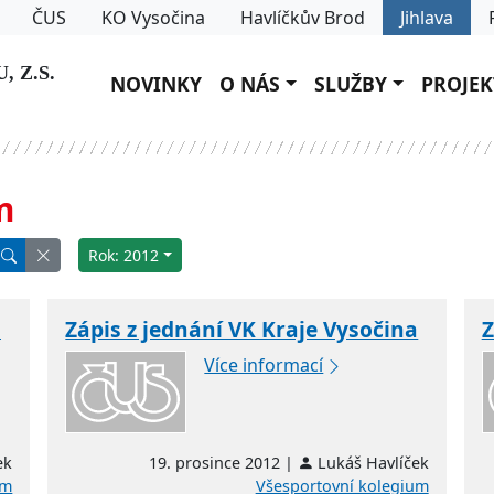
ČUS
KO Vysočina
Havlíčkův Brod
Jihlava
 Z.S.
NOVINKY
O NÁS
SLUŽBY
PROJEK
m
Rok: 2012
a
Zápis z jednání VK Kraje Vysočina
Z
Více informací
ek
19. prosince 2012 |
Lukáš Havlíček
um
Všesportovní kolegium