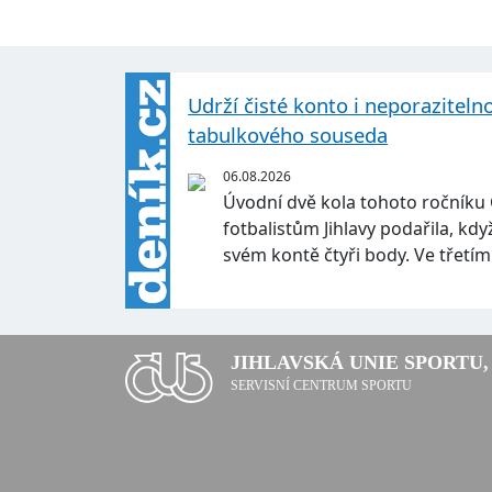
Udrží čisté konto i neporaziteln
tabulkového souseda
06.08.2026
Úvodní dvě kola tohoto ročníku
fotbalistům Jihlavy podařila, kd
svém kontě čtyři body. Ve třetí
JIHLAVSKÁ UNIE SPORTU, 
SERVISNÍ CENTRUM SPORTU