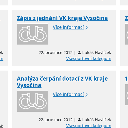
a
Zápis z jednání VK kraje Vysočina
Z
Více informací
ek
22. prosince 2012 |
Lukáš Havlíček
um
Všesportovní kolegium
Analýza čerpání dotací z VK kraje
1
Vysočina
Více informací
22. prosince 2012 |
Lukáš Havlíček
Všesportovní kolegium
ek