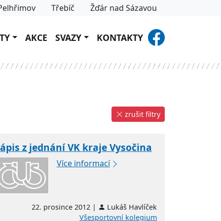
Pelhřimov
Třebíč
Žďár nad Sázavou
TY
AKCE
SVAZY
KONTAKTY
zrušit filtry
ápis z jednání VK kraje Vysočina
Více informací
22. prosince 2012 |
Lukáš Havlíček
Všesportovní kolegium