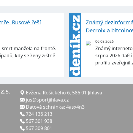
emře. Rusové řeší
Známý dezinformáto
Decroix a bitcoin
06.08.2026
a smrt manžela na frontě.
Známý internetový
řípadů, kdy se ženy zištně
srpna 2026 dalš
profilu zveřejni
Z.S.
Evžena Rošického 6, 586 01 Jihlava
jus@sportjihlava.cz
Datová schránka: 4asx4n3
724 136 213
567 301 938
567 309 801