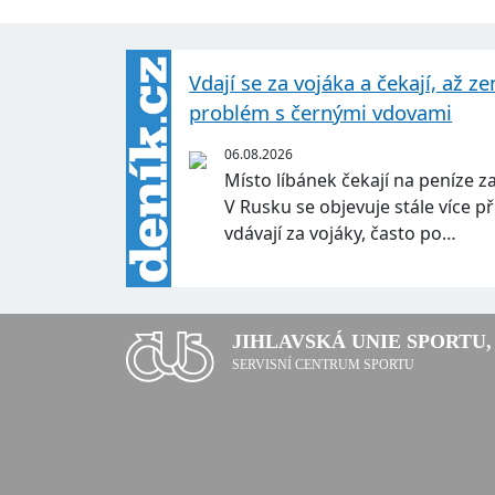
Vdají se za vojáka a čekají, až z
problém s černými vdovami
06.08.2026
Místo líbánek čekají na peníze z
V Rusku se objevuje stále více p
vdávají za vojáky, často po…
JIHLAVSKÁ UNIE SPORTU, 
SERVISNÍ CENTRUM SPORTU