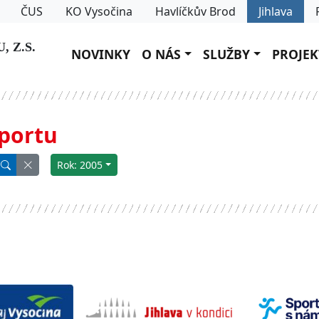
ČUS
KO Vysočina
Havlíčkův Brod
Jihlava
 Z.S.
NOVINKY
O NÁS
SLUŽBY
PROJEK
sportu
Rok: 2005