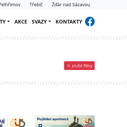
Pelhřimov
Třebíč
Žďár nad Sázavou
TY
AKCE
SVAZY
KONTAKTY
zrušit filtry