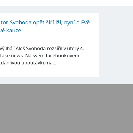
r Svoboda opět šíří lži, nyní o Evě
ové kauze
 lhář Aleš Svoboda rozšířil v úterý 4.
í fake news. Na svém facebookovém
l zdánlivou upoutávku na…