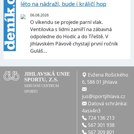
léto na nádraží, bude i králičí hop
06.08.2026
O víkendu se projede parní vlak.
Ventilovka s lidmi zamíří na zábavná
odpoledne do Hodic a do Třeště. V
jihlavském Pávově chystají první ročník
Guláš…
JIHLAVSKÁ UNIE
Evžena Rošického
SPORTU, Z.S.
6, 586 01 Jihlava
SERVISNÍ CENTRUM
SPORTU
jus@sportjihlava.cz
Datová schránka:
4asx4n3
724 136 213
567 301 938
567 309 801