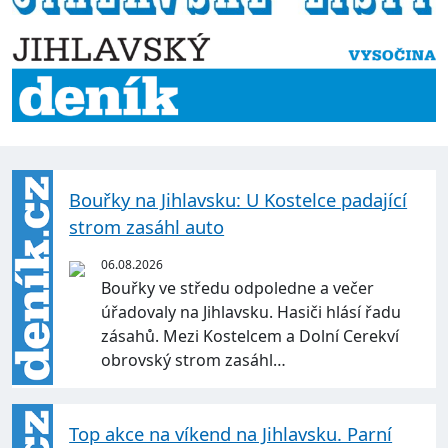
Bouřky na Jihlavsku: U Kostelce padající
strom zasáhl auto
06.08.2026
Bouřky ve středu odpoledne a večer
úřadovaly na Jihlavsku. Hasiči hlásí řadu
zásahů. Mezi Kostelcem a Dolní Cerekví
obrovský strom zasáhl…
Top akce na víkend na Jihlavsku. Parní