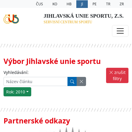
ČUS
KO
HB
JI
PE
TR
ZR
JIHLAVSKÁ UNIE SPORTU, Z.S.
SERVISNÍ CENTRUM SPORTU
Výbor Jihlavské unie sportu
Vyhledávání:
zrušit
filtry
Rok: 2010
Partnerské odkazy