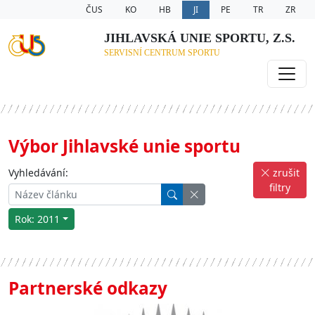
ČUS
KO
HB
JI
PE
TR
ZR
JIHLAVSKÁ UNIE SPORTU, Z.S.
SERVISNÍ CENTRUM SPORTU
Výbor Jihlavské unie sportu
Vyhledávání:
zrušit
filtry
Rok: 2011
Partnerské odkazy