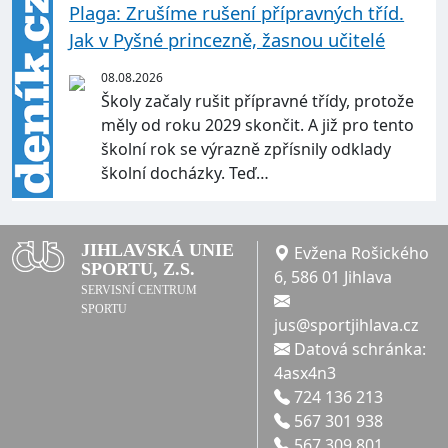
Plaga: Zrušíme rušení přípravných tříd.
Jak v Pyšné princezně, žasnou učitelé
08.08.2026
Školy začaly rušit přípravné třídy, protože
měly od roku 2029 skončit. A již pro tento
školní rok se výrazně zpřísnily odklady
školní docházky. Teď…
JIHLAVSKÁ UNIE
Evžena Rošického
SPORTU, Z.S.
6, 586 01 Jihlava
SERVISNÍ CENTRUM
SPORTU
jus@sportjihlava.cz
Datová schránka:
4asx4n3
724 136 213
567 301 938
567 309 801