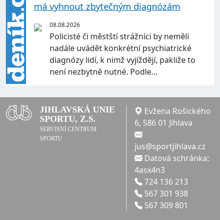
má vyhnout zbytečným diagnózám
08.08.2026
Policisté či městští strážníci by neměli
nadále uvádět konkrétní psychiatrické
diagnózy lidí, k nimž vyjíždějí, pakliže to
není nezbytně nutné. Podle…
JIHLAVSKÁ UNIE
Evžena Rošického
SPORTU, Z.S.
6, 586 01 Jihlava
SERVISNÍ CENTRUM
SPORTU
jus@sportjihlava.cz
Datová schránka:
4asx4n3
724 136 213
567 301 938
567 309 801