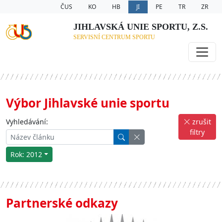
ČUS
KO
HB
JI
PE
TR
ZR
JIHLAVSKÁ UNIE SPORTU, Z.S.
SERVISNÍ CENTRUM SPORTU
Výbor Jihlavské unie sportu
Vyhledávání:
zrušit
filtry
Rok: 2012
Partnerské odkazy