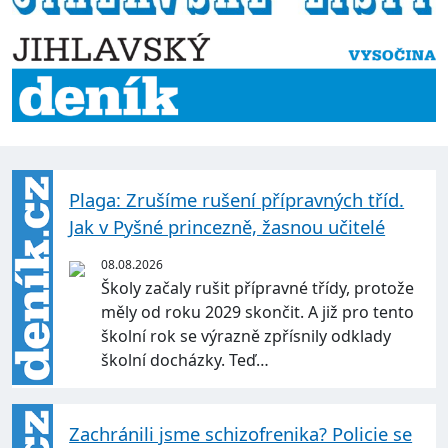
Plaga: Zrušíme rušení přípravných tříd.
Jak v Pyšné princezně, žasnou učitelé
08.08.2026
Školy začaly rušit přípravné třídy, protože
měly od roku 2029 skončit. A již pro tento
školní rok se výrazně zpřísnily odklady
školní docházky. Teď…
Zachránili jsme schizofrenika? Policie se