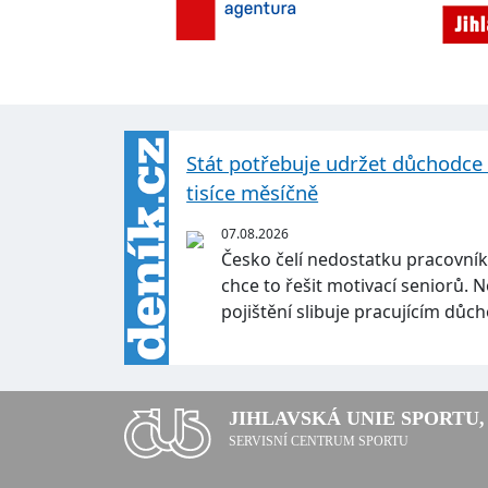
Stát potřebuje udržet důchodce v 
tisíce měsíčně
07.08.2026
Česko čelí nedostatku pracovník
chce to řešit motivací seniorů.
pojištění slibuje pracujícím d
JIHLAVSKÁ UNIE SPORTU, 
SERVISNÍ CENTRUM SPORTU