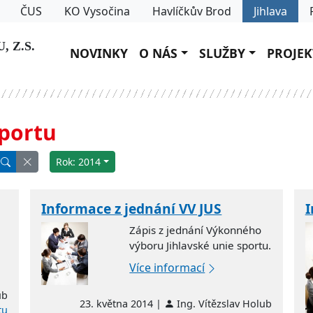
ČUS
KO Vysočina
Havlíčkův Brod
Jihlava
 Z.S.
NOVINKY
O NÁS
SLUŽBY
PROJEK
sportu
Rok: 2014
Informace z jednání VV JUS
I
Zápis z jednání Výkonného
výboru Jihlavské unie sportu.
Více informací
ub
23. května 2014 |
Ing. Vítězslav Holub
tu