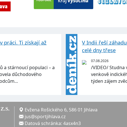
práci. Ti získají až
V Indii řeší záhad
celé dny třese
07.08.2026
ů a stárnoucí populaci – a
/VIDEO/ Studna 
 Novela důchodového
venkově indickéh
ůchodcům…
týden zájem zvě
Z.S.
Evžena Rošického 6, 586 01 Jihlava
jus@sportjihlava.cz
Datová schránka: 4asx4n3