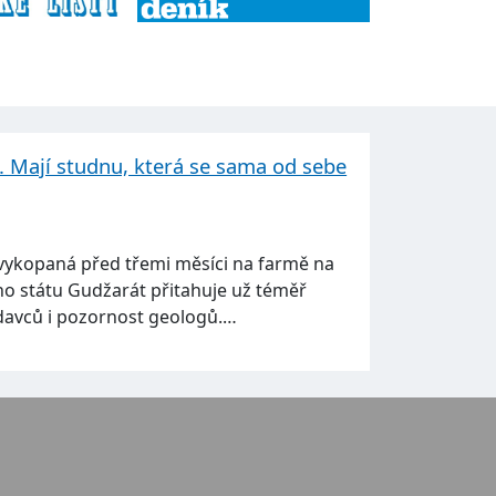
u. Mají studnu, která se sama od sebe
vykopaná před třemi měsíci na farmě na
o státu Gudžarát přitahuje už téměř
davců i pozornost geologů.…