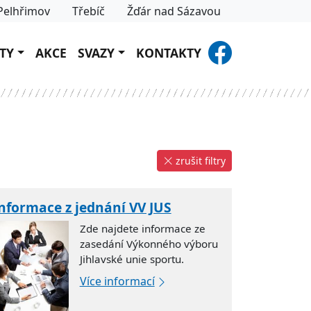
Pelhřimov
Třebíč
Žďár nad Sázavou
TY
AKCE
SVAZY
KONTAKTY
zrušit filtry
nformace z jednání VV JUS
Zde najdete informace ze
zasedání Výkonného výboru
Jihlavské unie sportu.
Více informací