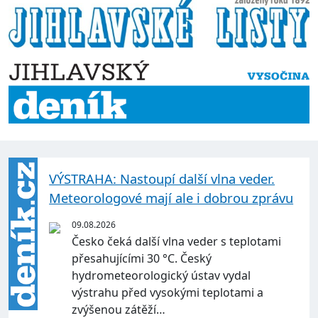
VÝSTRAHA: Nastoupí další vlna veder.
Meteorologové mají ale i dobrou zprávu
09.08.2026
Česko čeká další vlna veder s teplotami
přesahujícími 30 °C. Český
hydrometeorologický ústav vydal
výstrahu před vysokými teplotami a
zvýšenou zátěží…