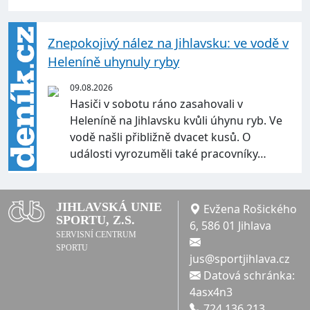
Znepokojivý nález na Jihlavsku: ve vodě v
Heleníně uhynuly ryby
09.08.2026
Hasiči v sobotu ráno zasahovali v
Heleníně na Jihlavsku kvůli úhynu ryb. Ve
vodě našli přibližně dvacet kusů. O
události vyrozuměli také pracovníky…
JIHLAVSKÁ UNIE
Evžena Rošického
SPORTU, Z.S.
6, 586 01 Jihlava
SERVISNÍ CENTRUM
SPORTU
jus@sportjihlava.cz
Datová schránka:
4asx4n3
724 136 213