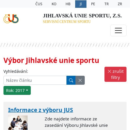
ČUS
KO
HB
JI
PE
TR
ZR
JIHLAVSKÁ UNIE SPORTU, Z.S.
SERVISNÍ CENTRUM SPORTU
Výbor Jihlavské unie sportu
Vyhledávání:
zrušit
filtry
Rok: 2017
Informace z výboru JUS
Zde najdete informace ze
zasedání Výboru Jihlavské unie