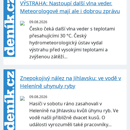
VÝSTRAHA: Nastoupí další vlna veder.
Meteorologové mají ale i dobrou zprávu
09.08.2026
Česko čeká další vlna veder s teplotami
přesahujícími 30 °C. Český
hydrometeorologický ústav vydal
výstrahu před vysokými teplotami a
zvýšenou zátěží…
Znepokojivý nález na Jihlavsku: ve vodě v
Heleníně uhynuly ryby
09.08.2026
Hasiči v sobotu ráno zasahovali v
Heleníně na Jihlavsku kvůli úhynu ryb. Ve
vodě našli přibližně dvacet kusů. O
události vyrozuměli také pracovníky…