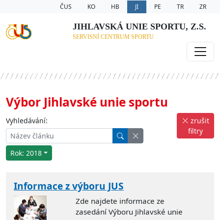
ČUS
KO
HB
JI
PE
TR
ZR
JIHLAVSKÁ UNIE SPORTU, Z.S.
SERVISNÍ CENTRUM SPORTU
Výbor Jihlavské unie sportu
Vyhledávání:
zrušit
filtry
Rok: 2018
Informace z výboru JUS
Zde najdete informace ze
zasedání Výboru Jihlavské unie