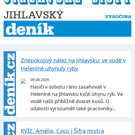
Znepokojivý nález na Jihlavsku: ve vodě v
Heleníně uhynuly ryby
09.08.2026
Hasiči v sobotu ráno zasahovali v
Heleníně na Jihlavsku kvůli úhynu ryb. Ve
vodě našli přibližně dvacet kusů. O
události vyrozuměli také pracovníky…
KVÍZ: Amélie, Coco i Šifra mistra