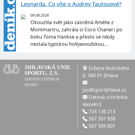
Leonarda. Co víte o Audrey Tautouové?
09.08.2026
Okouzlila svět jako zasněná Amélie z
Montmartru, zahrála si Coco Chanel i po
boku Toma Hankse a přesto se nikdy
nestala typickou hollywoodskou…
JIHLAVSKÁ UNIE
Evžena Rošického
SPORTU, Z.S.
6, 586 01 Jihlava
SERVISNÍ CENTRUM
SPORTU
jus@sportjihlava.cz
Datová schránka:
4asx4n3
724 136 213
567 301 938
567 309 801