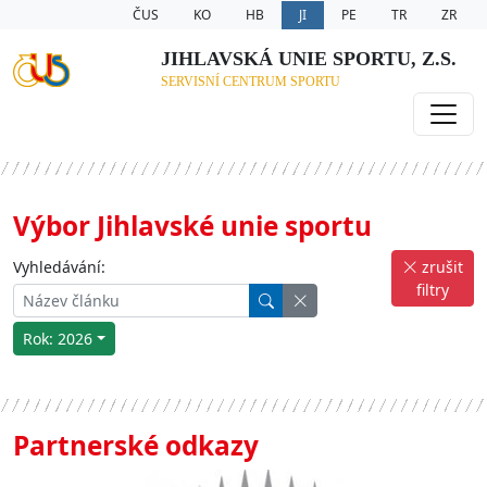
ČUS
KO
HB
JI
PE
TR
ZR
JIHLAVSKÁ UNIE SPORTU, Z.S.
SERVISNÍ CENTRUM SPORTU
Výbor Jihlavské unie sportu
Vyhledávání:
zrušit
filtry
Rok: 2026
Partnerské odkazy