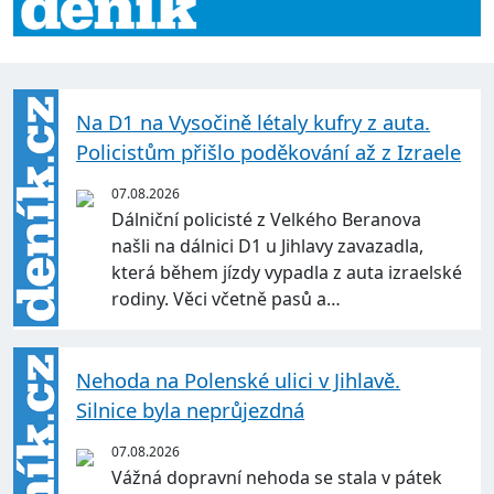
Na D1 na Vysočině létaly kufry z auta.
Policistům přišlo poděkování až z Izraele
07.08.2026
Dálniční policisté z Velkého Beranova
našli na dálnici D1 u Jihlavy zavazadla,
která během jízdy vypadla z auta izraelské
rodiny. Věci včetně pasů a…
Nehoda na Polenské ulici v Jihlavě.
Silnice byla neprůjezdná
07.08.2026
Vážná dopravní nehoda se stala v pátek