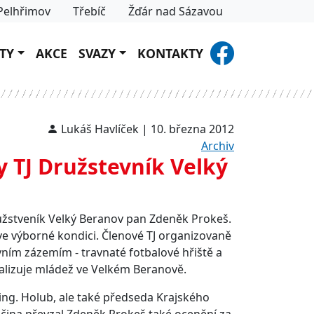
Pelhřimov
Třebíč
Žďár nad Sázavou
TY
AKCE
SVAZY
KONTAKTY
Lukáš Havlíček | 10. března 2012
Archiv
y TJ Družstevník Velký
užstveník Velký Beranov pan Zdeněk Prokeš.
ve výborné kondici. Členové TJ organizovaně
vním zázemím - travnaté fotbalové hřiště a
alizuje mládež ve Velkém Beranově.
ing. Holub, ale také předseda Krajského