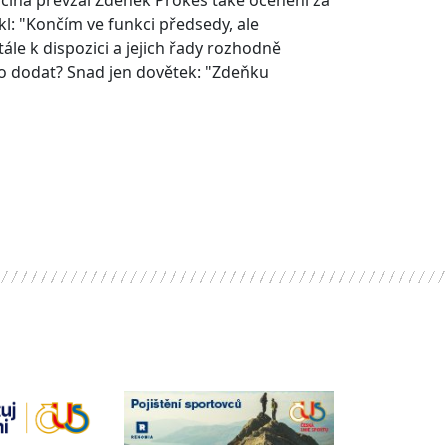
očina převzal Zdeněk Prokeš také ocenění za
kl: "Končím ve funkci předsedy, ale
ále k dispozici a jejich řady rozhodně
Co dodat? Snad jen dovětek: "Zdeňku