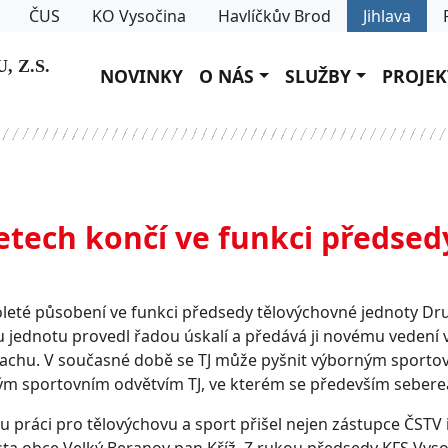
ČUS
KO Vysočina
Havlíčkův Brod
Jihlava
 Z.S.
NOVINKY
O NÁS
SLUŽBY
PROJEK
etech končí ve funkci předsed
oleté působení ve funkci předsedy tělovýchovné jednoty Dr
u jednotu provedl řadou úskalí a předává ji novému vedení 
 a šachu. V současné době se TJ může pyšnit výborným sporto
ným sportovním odvětvím TJ, ve kterém se především sebere
práci pro tělovýchovu a sport přišel nejen zástupce ČSTV 