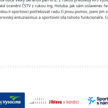
sta obce Velký Beranov pan Kříž. Z rukou předsedy KFS Vys
 také ocenění ČSTV z rukou ing. Holuba. Jak sám oslavenec ře
ou-li sportovci potřebovat radu či jinou pomoc, jsem jim st
obrovský entuziasmus a sportovní síla tohoto funkcionáře. 