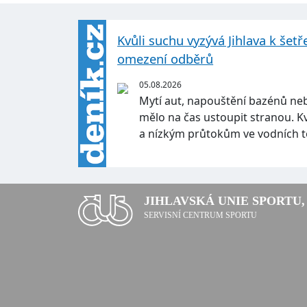
Kvůli suchu vyzývá Jihlava k šetř
omezení odběrů
05.08.2026
Mytí aut, napouštění bazénů neb
mělo na čas ustoupit stranou. 
a nízkým průtokům ve vodních 
JIHLAVSKÁ UNIE SPORTU, 
SERVISNÍ CENTRUM SPORTU