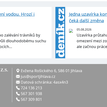
ení vodou. Hrozí i
Jedna uzavírka kon
čeká další změna
05.08.2026
o zalévání trávníků by
Uzavírka průtahu
Kvůli dlouhodobému suchu
omezení mezi zo
tocích…
ale začnou práce
Z.S.
Evžena Rošického 6, 586 01 Jihlava
jus@sportjihlava.cz
Datová schránka: 4asx4n3
724 136 213
567 301 938
567 309 801