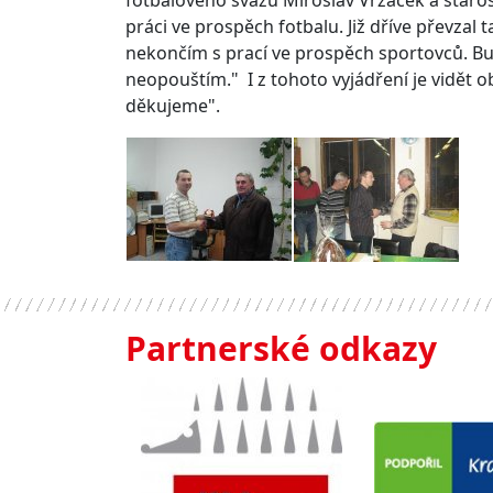
fotbalového svazu Miroslav Vrzáček a staro
práci ve prospěch fotbalu. Již dříve převzal
nekončím s prací ve prospěch sportovců. Bud
neopouštím." I z tohoto vyjádření je vidět 
děkujeme".
Partnerské odkazy