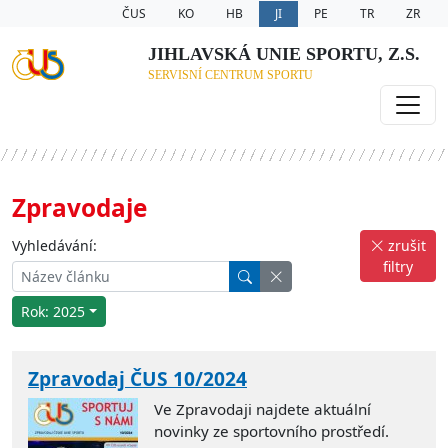
ČUS
KO
HB
JI
PE
TR
ZR
JIHLAVSKÁ UNIE SPORTU, Z.S.
SERVISNÍ CENTRUM SPORTU
Zpravodaje
Vyhledávání:
zrušit
filtry
Rok: 2025
Zpravodaj ČUS 10/2024
Ve Zpravodaji najdete aktuální
novinky ze sportovního prostředí.