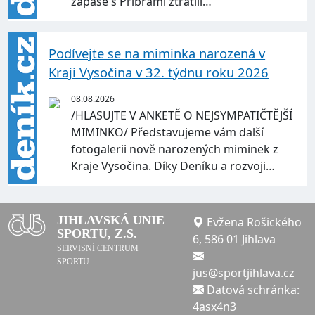
zápase s Příbramí ztratili…
Podívejte se na miminka narozená v
Kraji Vysočina v 32. týdnu roku 2026
08.08.2026
/HLASUJTE V ANKETĚ O NEJSYMPATIČTĚJŠÍ
MIMINKO/ Představujeme vám další
fotogalerii nově narozených miminek z
Kraje Vysočina. Díky Deníku a rozvoji…
JIHLAVSKÁ UNIE
Evžena Rošického
SPORTU, Z.S.
6, 586 01 Jihlava
SERVISNÍ CENTRUM
SPORTU
jus@sportjihlava.cz
Datová schránka:
4asx4n3