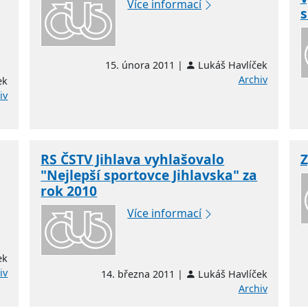
Více informací
s
15. února 2011 |
Lukáš Havlíček
Archiv
ek
iv
RS ČSTV Jihlava vyhlašovalo
Z
"Nejlepší sportovce Jihlavska" za
rok 2010
Více informací
ek
iv
14. března 2011 |
Lukáš Havlíček
Archiv