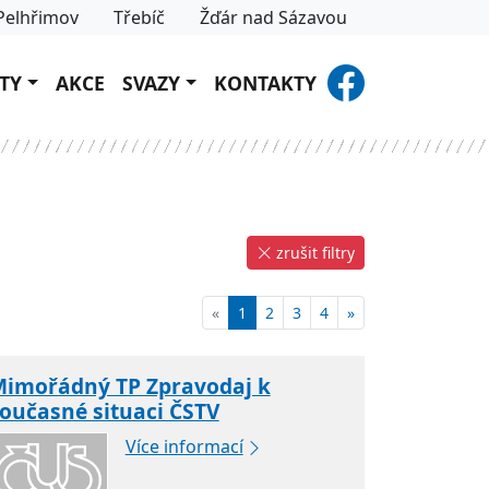
Pelhřimov
Třebíč
Žďár nad Sázavou
TY
AKCE
SVAZY
KONTAKTY
zrušit filtry
«
1
2
3
4
»
imořádný TP Zpravodaj k
oučasné situaci ČSTV
Více informací