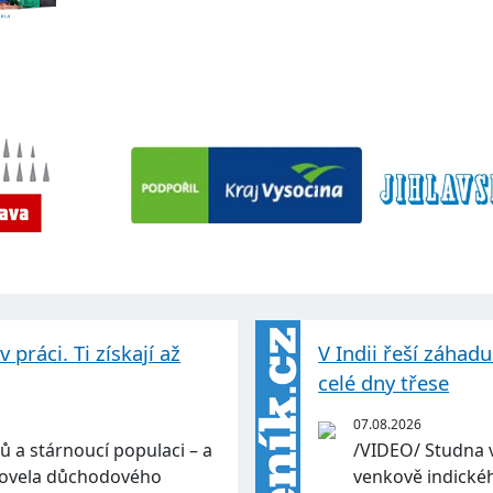
práci. Ti získají až
V Indii řeší záhad
celé dny třese
07.08.2026
ů a stárnoucí populaci – a
/VIDEO/ Studna 
 Novela důchodového
venkově indickéh