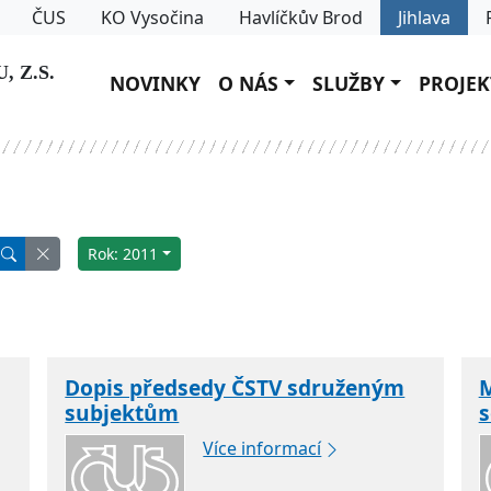
ČUS
KO Vysočina
Havlíčkův Brod
Jihlava
 Z.S.
NOVINKY
O NÁS
SLUŽBY
PROJEK
Rok: 2011
Dopis předsedy ČSTV sdruženým
M
subjektům
s
Více informací