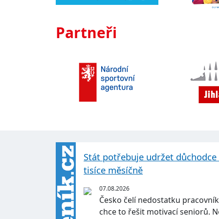
Partneři
Stát potřebuje udržet důchodce v 
tisíce měsíčně
07.08.2026
Česko čelí nedostatku pracovník
chce to řešit motivací seniorů.