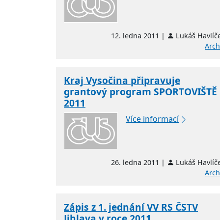
12. ledna 2011 |
Lukáš Havlíč
Arch
Kraj Vysočina připravuje
grantový program SPORTOVIŠTĚ
2011
Více informací
26. ledna 2011 |
Lukáš Havlíč
Arch
Zápis z 1. jednání VV RS ČSTV
Jihlava v roce 2011