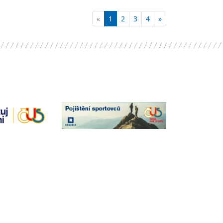
«
1
2
3
4
»