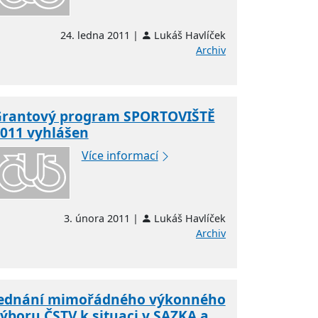
24. ledna 2011 |
Lukáš Havlíček
Archiv
rantový program SPORTOVIŠTĚ
011 vyhlášen
Více informací
3. února 2011 |
Lukáš Havlíček
Archiv
Jednání mimořádného výkonného
ýboru ČSTV k situaci v SAZKA a.