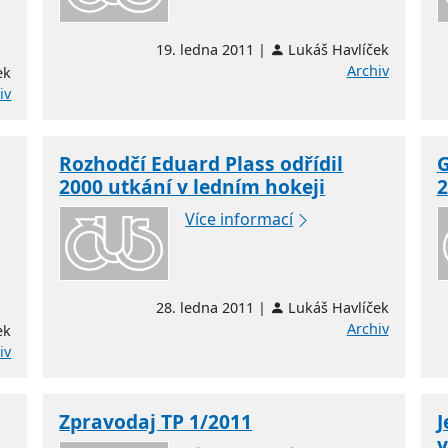
19. ledna 2011 |
Lukáš Havlíček
Archiv
ek
iv
Rozhodčí Eduard Plass odřídil
G
2000 utkání v ledním hokeji
2
Více informací
28. ledna 2011 |
Lukáš Havlíček
Archiv
ek
iv
Zpravodaj TP 1/2011
v