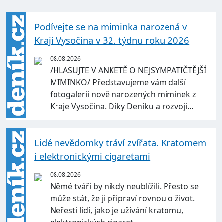
Podívejte se na miminka narozená v
Kraji Vysočina v 32. týdnu roku 2026
08.08.2026
/HLASUJTE V ANKETĚ O NEJSYMPATIČTĚJŠÍ
MIMINKO/ Představujeme vám další
fotogalerii nově narozených miminek z
Kraje Vysočina. Díky Deníku a rozvoji…
Lidé nevědomky tráví zvířata. Kratomem
i elektronickými cigaretami
08.08.2026
Němé tváři by nikdy neublížili. Přesto se
může stát, že ji připraví rovnou o život.
Neřesti lidí, jako je užívání kratomu,