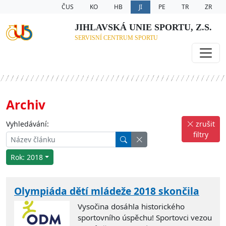
ČUS
KO
HB
JI
PE
TR
ZR
JIHLAVSKÁ UNIE SPORTU, Z.S.
SERVISNÍ CENTRUM SPORTU
Archiv
Vyhledávání:
zrušit
filtry
Rok: 2018
Olympiáda dětí mládeže 2018 skončila
Vysočina dosáhla historického
sportovního úspěchu! Sportovci vezou