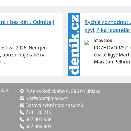
ní i bez dětí. Odmítají
Rychlé rozhodnutí
kývl, říká legendá
07.08.2026
estival 2026. Není jen
ROZHOVOR/Stříbr
dí, upozorňuje také na
čtvrté ligy? Mar
ní…
Maraton Pelhřim
Z.S.
Evžena Rošického 6, 586 01 Jihlava
jus@sportjihlava.cz
Datová schránka: 4asx4n3
724 136 213
567 301 938
567 309 801