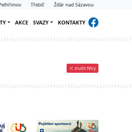
Pelhřimov
Třebíč
Žďár nad Sázavou
TY
AKCE
SVAZY
KONTAKTY
zrušit filtry