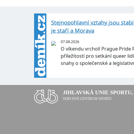
Stejnopohlavní vztahy jsou stabil
je staří a Morava
07.08.2026
O víkendu vrcholí Prague Pride F
příležitostí pro setkání queer li
snahy o společenské a legislativ
JIHLAVSKÁ UNIE SPORTU, 
SERVISNÍ CENTRUM SPORTU