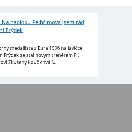
. Na nabídku Pelhřimova jsem rád
rní Frýdek
ný medailista z Eura 1996 na lavičce
tin Frýdek se stal novým trenérem FK
ov! Zkušený kouč chválí…