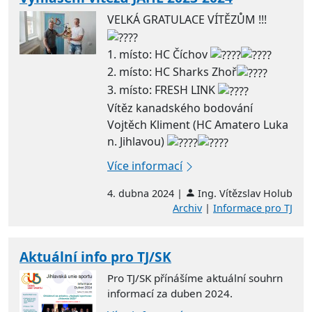
VELKÁ GRATULACE VÍTĚZŮM !!!
1. místo: HC Číchov
2. místo: HC Sharks Zhoř
3. místo: FRESH LINK
Vítěz kanadského bodování
Vojtěch Kliment (HC Amatero Luka
n. Jihlavou)
Více informací
4. dubna 2024 |
Ing. Vítězslav Holub
Archiv
|
Informace pro TJ
Aktuální info pro TJ/SK
Pro TJ/SK přínášíme aktuální souhrn
informací za duben 2024.