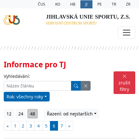
ČUS
KO
HB
JI
PE
TR
ZR
JIHLAVSKÁ UNIE SPORTU, Z.S.
SERVISNÍ CENTRUM SPORTU
Informace pro TJ
Vyhledávání:
zrušit
filtry
Rok: všechny roky
12
24
48
Řazení: od nejstarších
«
1
2
3
4
5
6
7
»