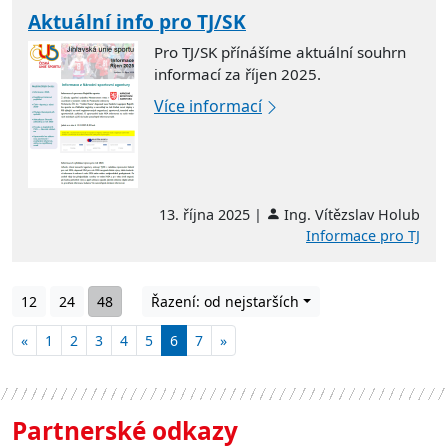
Aktuální info pro TJ/SK
Pro TJ/SK přínášíme aktuální souhrn
informací za říjen 2025.
Více informací
13. října 2025 |
Ing. Vítězslav Holub
Informace pro TJ
12
24
48
Řazení: od nejstarších
«
1
2
3
4
5
6
7
»
Partnerské odkazy