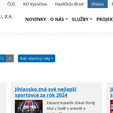
ČUS
KO Vysočina
Havlíčkův Brod
Jihlava
 Z.S.
NOVINKY
O NÁS
SLUŽBY
PROJEK
Rok: všechny roky
Jihlavsko zná své nejlepší
J
sportovce za rok 2024
s
Eduard Kubelík získal čtvrtý
titul v řadě v anketě o