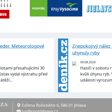
veder. Meteorologové
Znepokojivý nález 
uhynuly ryby
09.08.2026
plotami přesahujícími 30
Hasiči v sobotu 
ústav vydal výstrahu před
kvůli úhynu ryb. 
zátěží…
události vyrozum
Z.S.
Evžena Rošického 6, 586 01 Jihlava
jus@sportjihlava.cz