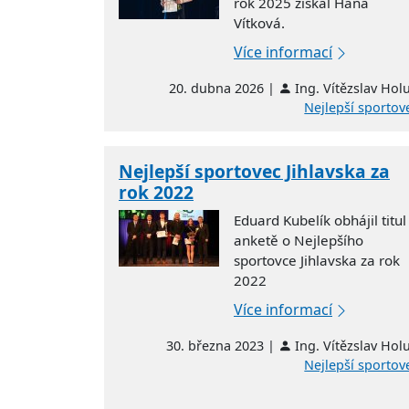
rok 2025 získal Hana
Vítková.
Více informací
20. dubna 2026 |
Ing. Vítězslav Hol
Nejlepší sportov
Nejlepší sportovec Jihlavska za
rok 2022
Eduard Kubelík obhájil titul
anketě o Nejlepšího
sportovce Jihlavska za rok
2022
Více informací
30. března 2023 |
Ing. Vítězslav Hol
Nejlepší sportov