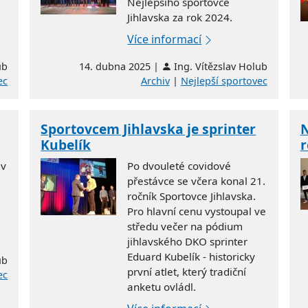
Nejlepšího sportovce
Jihlavska za rok 2024.
Více informací
ub
14. dubna 2025 |
Ing. Vítězslav Holub
ec
Archiv
|
Nejlepší sportovec
Sportovcem Jihlavska je sprinter
N
Kubelík
r
 v
Po dvouleté covidové
přestávce se včera konal 21.
ročník Sportovce Jihlavska.
Pro hlavní cenu vystoupal ve
středu večer na pódium
jihlavského DKO sprinter
Eduard Kubelík - historicky
ub
první atlet, který tradiční
ec
anketu ovládl.