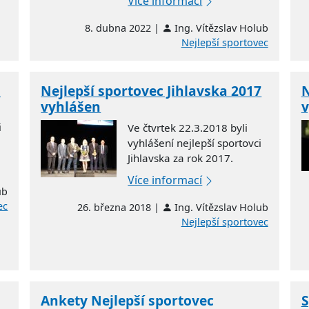
Více informací
8. dubna 2022 |
Ing. Vítězslav Holub
Nejlepší sportovec
n
Nejlepší sportovec Jihlavska 2017
N
vyhlášen
v
i
Ve čtvrtek 22.3.2018 byli
vyhlášení nejlepší sportovci
Jihlavska za rok 2017.
Více informací
ub
ec
26. března 2018 |
Ing. Vítězslav Holub
Nejlepší sportovec
Ankety Nejlepší sportovec
S