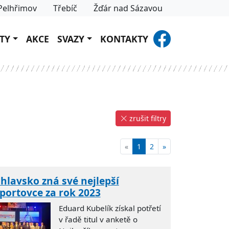
Pelhřimov
Třebíč
Žďár nad Sázavou
TY
AKCE
SVAZY
KONTAKTY
zrušit filtry
«
1
2
»
ihlavsko zná své nejlepší
portovce za rok 2023
Eduard Kubelík získal potřetí
v řadě titul v anketě o