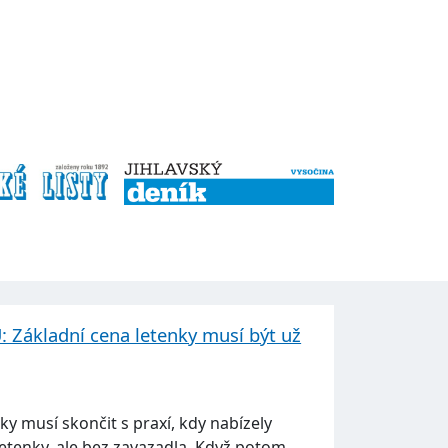
: Základní cena letenky musí být už
ky musí skončit s praxí, kdy nabízely
etenky, ale bez zavazadla. Když potom