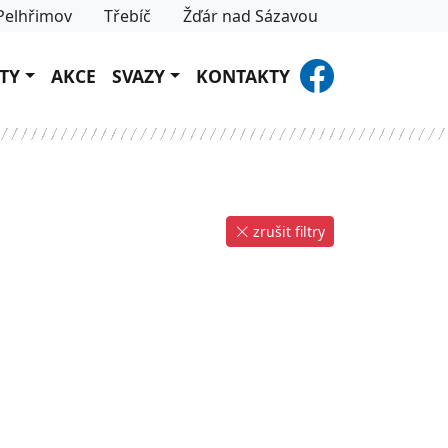
Pelhřimov
Třebíč
Žďár nad Sázavou
TY
AKCE
SVAZY
KONTAKTY
zrušit filtry