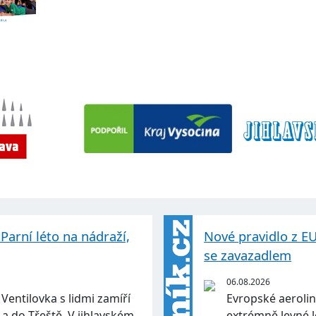
Parní léto na nádraží,
Nové pravidlo z EU
se zavazadlem
06.08.2026
Ventilovka s lidmi zamíří
Evropské aerolin
a do Třeště. V jihlavském
extrémně levné l