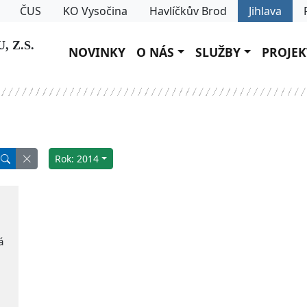
ČUS
KO Vysočina
Havlíčkův Brod
Jihlava
 Z.S.
NOVINKY
O NÁS
SLUŽBY
PROJEK
Rok: 2014
á