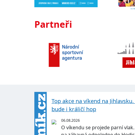
Partneři
Top akce na víkend na Jihlavsku. 
bude i králičí hop
06.08.2026
O víkendu se projede parní vlak. 
na zábavná odpoledne do Hodic 