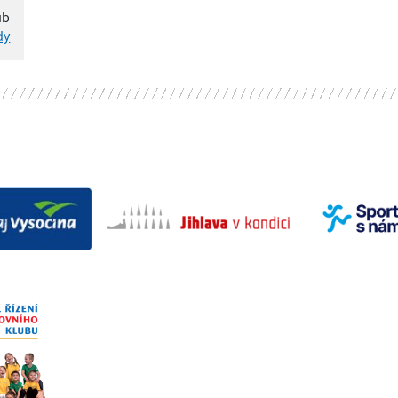
ub
dy