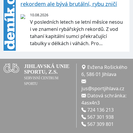
rekordem ale bývá brutální, rybu zničí
10.08.2026
V posledních letech se letní měsíce nesou
i ve znamení rybářských rekordů. Z vod
tahaní kapitální sumci překračující
tabulky v délkách i váhách. Pro…
JIHLAVSKÁ UNIE
Evžena Rošického
SPORTU, Z.S.
6, 586 01 Jihlava
SERVISNÍ CENTRUM
SPORTU
jus@sportjihlava.cz
Datová schránka:
4asx4n3
724 136 213
567 301 938
567 309 801