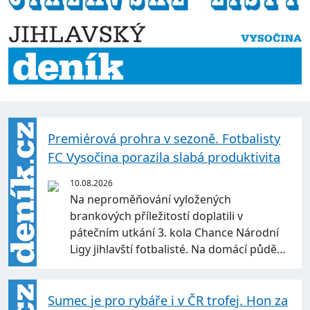
Premiérová prohra v sezoně. Fotbalisty
FC Vysočina porazila slabá produktivita
10.08.2026
Na neproměňování vyložených
brankových příležitostí doplatili v
pátečním utkání 3. kola Chance Národní
Ligy jihlavští fotbalisté. Na domácí půdě…
Sumec je pro rybáře i v ČR trofej. Hon za