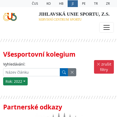
ČUS
KO
HB
JI
PE
TR
ZR
JIHLAVSKÁ UNIE SPORTU, Z.S.
SERVISNÍ CENTRUM SPORTU
Všesportovní kolegium
Vyhledávání:
zrušit
filtry
Rok: 2022
Partnerské odkazy