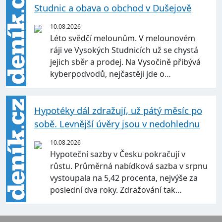
Studnic a obava o obchod v Dušejově
10.08.2026
Léto svědčí melounům. V melounovém
ráji ve Vysokých Studnicích už se chystá
jejich sběr a prodej. Na Vysočině přibývá
kyberpodvodů, nejčastěji jde o…
Hypotéky dál zdražují, už pátý měsíc po
sobě. Levnější úvěry jsou v nedohlednu
10.08.2026
Hypoteční sazby v Česku pokračují v
růstu. Průměrná nabídková sazba v srpnu
vystoupala na 5,42 procenta, nejvýše za
poslední dva roky. Zdražování tak…