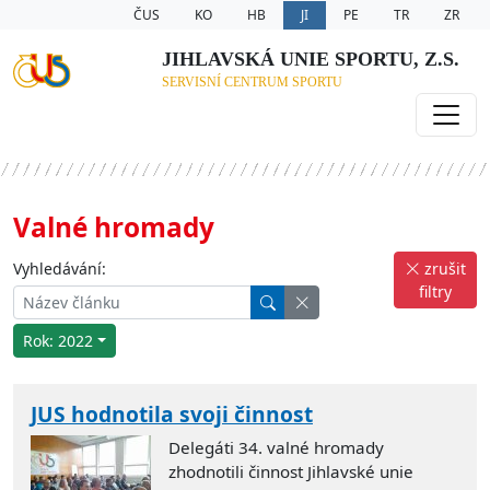
ČUS
KO
HB
JI
PE
TR
ZR
JIHLAVSKÁ UNIE SPORTU, Z.S.
SERVISNÍ CENTRUM SPORTU
Valné hromady
Vyhledávání:
zrušit
filtry
Rok: 2022
JUS hodnotila svoji činnost
Delegáti 34. valné hromady
zhodnotili činnost Jihlavské unie